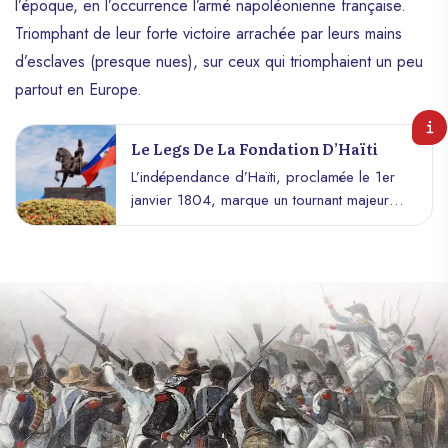
l’époque, en l’occurrence l’armé napoléonienne française.
Triomphant de leur forte victoire arrachée par leurs mains
d’esclaves (presque nues), sur ceux qui triomphaient un peu
partout en Europe.
Le Legs De La Fondation D’Haïti
L’indépendance d’Haïti, proclamée le 1er
janvier 1804, marque un tournant majeur
dans l’histoire mondiale. Première
république noire indépendante, Haïti a
posé les bases d’un héritage exceptionnel,
forgé par la lutte pour la liberté, la dignité
et l’égalité. Ce legs va bien au-delà des
frontières de cette nation insulaire,
influençant des générations et inspirant des
mouvements partout dans le monde.