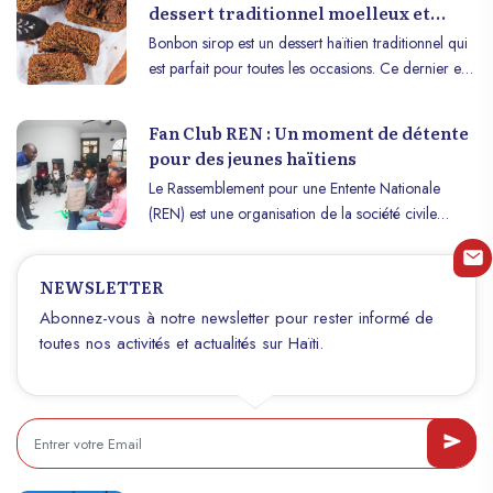
dessert traditionnel moelleux et
épicé à la mélasse
Bonbon sirop est un dessert haïtien traditionnel qui
est parfait pour toutes les occasions. Ce dernier est
riche, moelleux et plein de saveur. Haïti
Wonderland vous propose une recette simple et
Fan Club REN : Un moment de détente
facile à suivre pour préparer ce délicieux dessert.
pour des jeunes haïtiens
Le Rassemblement pour une Entente Nationale
(REN) est une organisation de la société civile
haïtienne qui œuvre activement pour une Haïti plus
juste, inclusive et prospère. Elle croit fermement que
NEWSLETTER
la transformation du pays passe par l’implication de
ses citoyens, en particulier les jeunes et les femmes,
Abonnez-vous à notre newsletter pour rester informé de
qui constituent les piliers de demain, notamment, en
toutes nos activités et actualités sur Haïti.
fonction de leurs poids démographiques importants
au sein de la population Haïtienne. C’est dans cette
vision qu’elle concentre ses efforts sur la formation,
la sensibilisation et la mobilisation de ces groupes
clés, afin de les amener à prendre conscience de
leur force et de leur capacité à impulser un