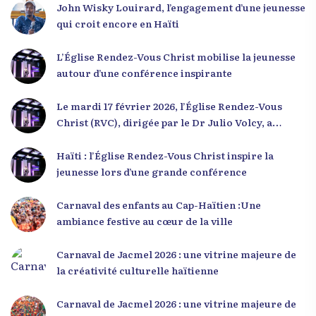
John Wisky Louirard, l’engagement d’une jeunesse
qui croit encore en Haïti
L’Église Rendez-Vous Christ mobilise la jeunesse
autour d’une conférence inspirante
Le mardi 17 février 2026, l’Église Rendez-Vous
Christ (RVC), dirigée par le Dr Julio Volcy, a
rassemblé plusieurs centaines de jeunes haïtiens
dans ses locaux à Delmas 75 pour une conférence
Haïti : l’Église Rendez-Vous Christ inspire la
placée sous le thème « Menm Ou Menm Tou ».
jeunesse lors d’une grande conférence
L’événement a offert aux participants une
occasion unique de se rencontrer, d’échanger et
Carnaval des enfants au Cap-Haïtien :Une
d’écouter des interventions motivantes centrées
ambiance festive au cœur de la ville
sur le développement personnel et l’engagement
citoyen. Des messages forts pour la jeunesse Lors
Carnaval de Jacmel 2026 : une vitrine majeure de
de sa première intervention, intitulée « Jenès la
la créativité culturelle haïtienne
ou kapab », le Dr Julio Volcy a exhorté les jeunes à
croire en leur potentiel et à rejeter toute forme
Carnaval de Jacmel 2026 : une vitrine majeure de