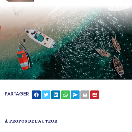
silencieux de l’histoire tumultueuse de Haïti.
Construit en deux étapes, en 1748 et 1774,
cet ouvrage défensif était autrefois un
élément crucial du dispositif de protection
de la ville contre les assauts coloniaux
français. Aux côtés d’autres forts tels que
Picolet et Magny, il avait pour mission de
contrôler les passages maritimes et de
défendre la souveraineté haïtienne.
Cependant, son histoire ne se limite pas à
sa fonction défensive. En 1802, alors sous
le contrôle du Général Henry Christophe,
le fort devient le théâtre d’un acte de
résistance héroïque. Face à l’armée
PARTAGER
expéditionnaire française, Christophe
ordonne la destruction de la poudrière et
de la porte d’entrée du fort, le rendant
ainsi temporairement inutilisable. Ce geste
À PROPOS DE L'AUTEUR
courageux, bien que tactique, a laissé des
cicatrices indélébiles sur la structure même