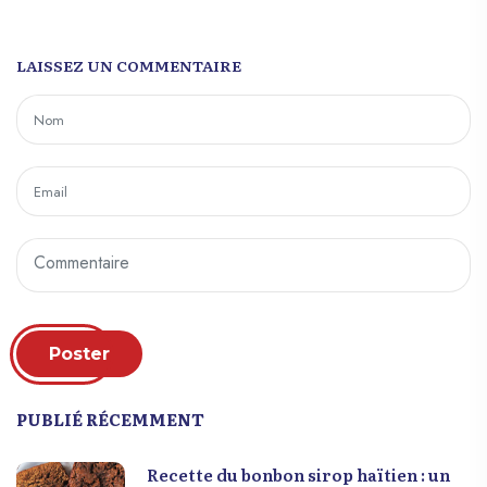
collaboration entre le secteur public et des
financements privés locaux, le fort a été
récemment restauré et mis en valeur. Ainsi,
LAISSEZ UN COMMENTAIRE
le Fort Saint-Joseph demeure bien plus
qu’une simple structure en pierre. C’est un
symbole vivant de la résilience et de la
détermination du peuple haïtien, rappelant
à tous les visiteurs que l’histoire de Haïti
est profondément ancrée dans la lutte pour
la liberté et la dignité humaine. Pour
découvrir virtuellement ce joyau de
l’histoire haïtienne, vous pouvez visiter le
lien suivant :
https://haitiwonderland.com/haiti-virtual-
Poster
reality-ht/monuments-historique/haiti--fort-
saint-joseph--visite-virtuelle/11
PUBLIÉ RÉCEMMENT
Recette du bonbon sirop haïtien : un