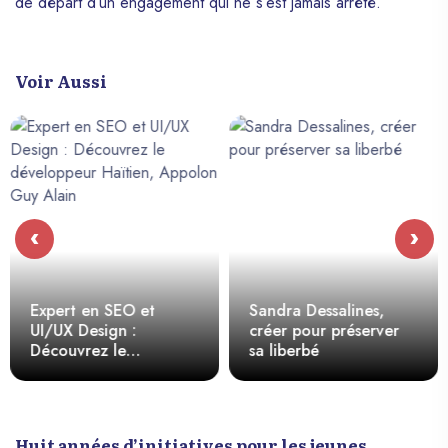
de départ d’un engagement qui ne s’est jamais arrêté.
Voir Aussi
‹
›
Expert en SEO et
Sandra Dessalines,
UI/UX Design :
créer pour préserver
Découvrez le
sa liberbé
développeur Haïtien,
Appolon Guy Alain
Huit années d’initiatives pour les jeunes