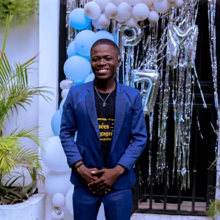
des systèmes intranet et bien d’autres
projets, il est reconnu comme une
référence incontestable dans son domaine.
Ce qui distingue les réalisations d’Appolon
sont les interfaces attrayantes qu’il crée.
Des sites tels que
https://haitiwonderland.com/,
https://leadersdedemain.org/,
https://shippex.net/, https://telehaiti.ht/,
https://www.kelphotographystudio.com/,
https://leparadishaitien.ht/,
https://beltike.com/ et bien d’autres
encore, témoignent de son talent
exceptionnel pour combiner esthétique et
fonctionnalité de manière harmonieuse. La
clé de la réussite d’Appolon réside dans
sa capacité à fusionner l’art et la
technologie. Avant de devenir un
informaticien accompli, il était déjà un
artiste peintre, un musicien professionnel et