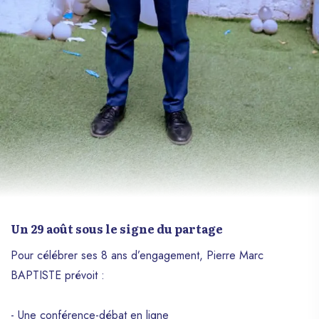
un infographiste. Cette diversité de talents
lui confère une créativité hors du commun,
lui permettant d’imaginer des interfaces
uniques et mémorables. Mais Appolon ne
se contente pas de créer des sites web
remarquables, il partage également
généreusement son savoir et son
expérience. En décembre 2022, il a lancé
Coding Club Haïti, une initiative visant à
offrir aux jeunes générations les
opportunités offertes par le monde
numérique. Cette initiative a dépassé les
frontières d’Haïti grâce à une collaboration
avec le Club Scientifique des Étudiants de
Un 29 août sous le signe du partage
l’Université Virtuelle du Burkina Faso,
Pour célébrer ses 8 ans d’engagement, Pierre Marc
permettant ainsi à Appolon de partager
BAPTISTE prévoit :
ses connaissances avec des jeunes du
Burkina Faso, et bientôt, d’autres pays
d’Afrique. Lire aussi :
- Une conférence-débat en ligne