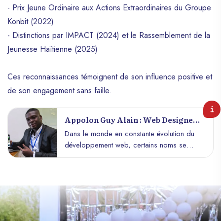
- Prix Jeune Ordinaire aux Actions Extraordinaires du Groupe
Konbit (2022)
- Distinctions par IMPACT (2024) et le Rassemblement de la
Jeunesse Haïtienne (2025)
Ces reconnaissances témoignent de son influence positive et
de son engagement sans faille.
Appolon Guy Alain : Web Designer
De Référence En Haïti
Dans le monde en constante évolution du
développement web, certains noms se
démarquent par leur expertise, leur
créativité et leur engagement envers le
partage des connaissances. Parmi eux,
Appolon Guy Alain brille comme un phare
dans l’industrie du web design en Haïti.
Avec plus de 70 sites internet à son actif,