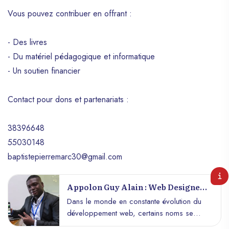
Appolon Guy Alain, votre projet web est
Vous pouvez contribuer en offrant :
entre des mains expertes et créatives,
prêtes à donner vie à vos idées les plus
- Des livres
audacieuses. Suivez Appolon sur
- Du matériel pédagogique et informatique
Facebook :
https://www.facebook.com/appolon.guyalain
- Un soutien financier
Linkedin :
https://www.linkedin.com/in/appolon-guy-
Contact pour dons et partenariats :
alain-298424113 Instagram :
https://www.instagram.com/appolonguyalain65
Twitter : https://twitter.com/GuyAppolon
38396648
Github : https://github.com/Appogithub
55030148
baptistepierremarc30@gmail.com
Appolon Guy Alain : Web Designer
De Référence En Haïti
Dans le monde en constante évolution du
développement web, certains noms se
démarquent par leur expertise, leur