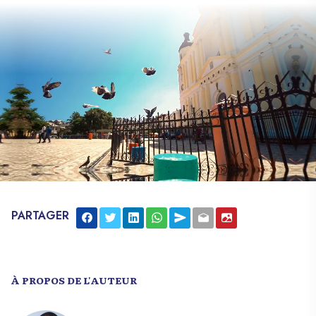
créativité et leur engagement envers le
partage des connaissances. Parmi eux,
Appolon Guy Alain brille comme un phare
dans l’industrie du web design en Haïti.
Avec plus de 70 sites internet à son actif,
des systèmes intranet et bien d’autres
projets, il est reconnu comme une
référence incontestable dans son domaine.
Ce qui distingue les réalisations d’Appolon
sont les interfaces attrayantes qu’il crée.
Des sites tels que
https://haitiwonderland.com/,
https://leadersdedemain.org/,
PARTAGER
https://shippex.net/, https://telehaiti.ht/,
https://www.kelphotographystudio.com/,
https://leparadishaitien.ht/,
https://beltike.com/ et bien d’autres
À PROPOS DE L'AUTEUR
encore, témoignent de son talent
exceptionnel pour combiner esthétique et