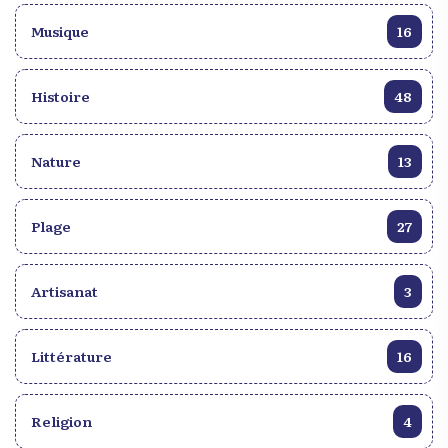
littéraire, etc., en constituent le cœur et contribuent
à enrichir la vie locale.
Musique
16
Histoire
48
Nature
13
Plage
27
Artisanat
3
Littérature
16
Religion
4