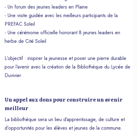
https://haitiwonderland.com/haiti/personnalite/ex
- Un forum des jeunes leaders en Plaine
en-seo-et-uiux-design--decouvrez-le-
- Une visite guidée avec les meilleurs participants de la
developpeur-haitien-appolon-guy-alain/65
Pour Appolon, le numérique représente un
PREFAC Soleil
pilier essentiel pour le développement
- Une cérémonie officielle honorant 8 jeunes leaders en
économique de son pays, Appolon
herbe de Cité Soleil
s’engage pleinement dans ce changement.
Pourtant, Appolon ne se repose pas sur
L’objectif : inspirer la jeunesse et poser une pierre durable
ses lauriers. Toujours avide d’apprendre,
il se lance actuellement dans des
pour l’avenir avec la création de la Bibliothèque du Lycée de
domaines tels que la robotique et
Duvivier.
l’intelligence artificielle, attendant avec
impatience les défis que l’avenir lui
réserve. Si vous cherchez quelqu’un pour
Un appel aux dons pour construire un avenir
la réalisation de votre site internet,
meilleur
Appolon est sans aucun doute le meilleur
choix. N’hésitez pas à le contacter sur sa
La bibliothèque sera un lieu d’apprentissage, de culture et
page Facebook ou Instagram, ou à visiter
d’opportunités pour les élèves et jeunes de la commune.
son site personnel sur
https://www.appographic.com. Avec