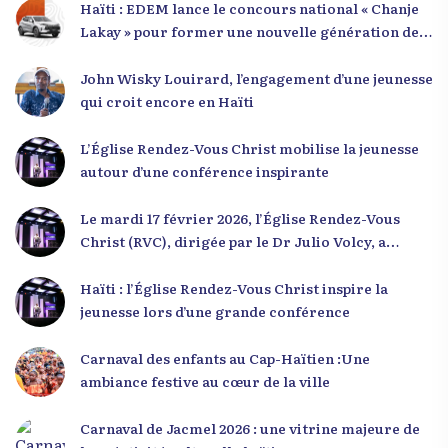
Haïti : EDEM lance le concours national « Chanje
Lakay » pour former une nouvelle génération de
leaders
John Wisky Louirard, l’engagement d’une jeunesse
qui croit encore en Haïti
L’Église Rendez-Vous Christ mobilise la jeunesse
autour d’une conférence inspirante
Le mardi 17 février 2026, l’Église Rendez-Vous
Christ (RVC), dirigée par le Dr Julio Volcy, a
rassemblé plusieurs centaines de jeunes haïtiens
dans ses locaux à Delmas 75 pour une conférence
Haïti : l’Église Rendez-Vous Christ inspire la
placée sous le thème « Menm Ou Menm Tou ».
jeunesse lors d’une grande conférence
L’événement a offert aux participants une
occasion unique de se rencontrer, d’échanger et
Carnaval des enfants au Cap-Haïtien :Une
d’écouter des interventions motivantes centrées
ambiance festive au cœur de la ville
sur le développement personnel et l’engagement
citoyen. Des messages forts pour la jeunesse Lors
Carnaval de Jacmel 2026 : une vitrine majeure de