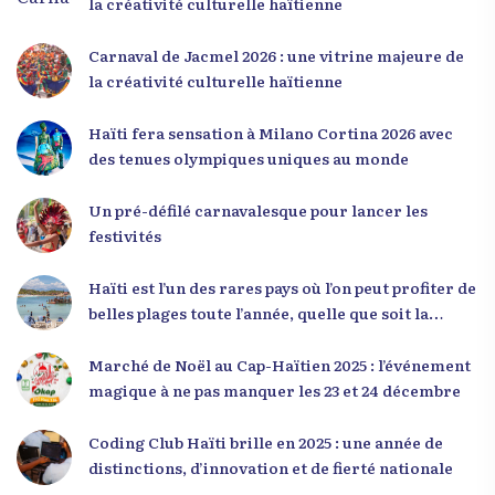
de sa première intervention, intitulée « Jenès la
la créativité culturelle haïtienne
ou kapab », le Dr Julio Volcy a exhorté les jeunes à
croire en leur potentiel et à rejeter toute forme
Carnaval de Jacmel 2026 : une vitrine majeure de
de fatalisme. Il a particulièrement insisté sur
la créativité culturelle haïtienne
l’importance de changer de mentalité : « Nous ne
pouvons pas résoudre un problème avec la
Haïti fera sensation à Milano Cortina 2026 avec
mentalité qui l’a créé. » Il a encouragé la jeunesse
des tenues olympiques uniques au monde
à adopter une nouvelle manière de penser, fondée
sur la discipline, l’excellence et la responsabilité.
Un pré-défilé carnavalesque pour lancer les
Le révérend a également rappelé que la jeunesse
festivités
haïtienne représente près de 70 % de la population
du pays, et qu’un engagement structuré de
Haïti est l’un des rares pays où l’on peut profiter de
seulement 4 % d’entre eux pourrait modifier
belles plages toute l’année, quelle que soit la
significativement la trajectoire nationale. Sa
saison
seconde intervention, « Jenès la ak responsablite l
Marché de Noël au Cap-Haïtien 2025 : l’événement
», a souligné le lien indissociable entre potentiel et
magique à ne pas manquer les 23 et 24 décembre
responsabilité. Le Dr Volcy a invité les jeunes à
devenir des acteurs de transformation dans leurs
Coding Club Haïti brille en 2025 : une année de
communautés, à investir dans leur formation et à
distinctions, d’innovation et de fierté nationale
développer un leadership intègre. Appel à un