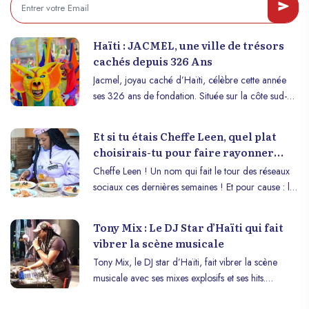
France, son pays de naturalisation depuis plusieurs
décennies, et demeure un immense esprit créatif,
intellectuel et grand témoin d’une époque fort
Haïti : JACMEL, une ville de trésors
importante dans l’histoire des hommes.
cachés depuis 326 Ans
Jacmel, joyau caché d’Haïti, célèbre cette année
ses 326 ans de fondation. Située sur la côte sud-est
du pays, cette ville pittoresque, connue pour ses
paysages enchanteurs et son riche patrimoine
Et si tu étais Cheffe Leen, quel plat
culturel, est une source inépuisable de beauté et de
choisirais-tu pour faire rayonner
créativité.
Haïti ?
Cheffe Leen ! Un nom qui fait le tour des réseaux
sociaux ces dernières semaines ! Et pour cause : la
cheffe haïtienne a représenté Haïti dans le
Guinness World Records lors d’un concours
Tony Mix : Le DJ Star d’Haïti qui fait
culinaire hors norme. Ce défi consistait à cuisiner
vibrer la scène musicale
pendant 8 jours non-stop, une manière audacieuse
Tony Mix, le DJ star d’Haïti, fait vibrer la scène
de mettre à l’honneur la richesse de la cuisine
musicale avec ses mixes explosifs et ses hits.
haïtienne. C’est en France, plus précisément au
Découvrez son parcours et son succès
restaurant Anba Le Pont, situé à Saint-Denis, que