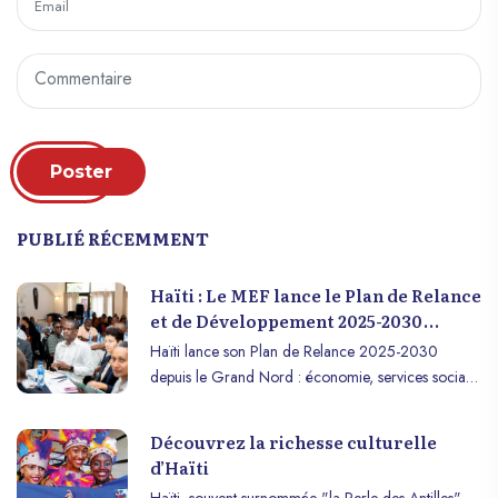
Poster
PUBLIÉ RÉCEMMENT
Haïti : Le MEF lance le Plan de Relance
et de Développement 2025-2030
depuis le Grand Nord
Haïti lance son Plan de Relance 2025-2030
depuis le Grand Nord : économie, services sociaux
et institutions, cap sur un avenir plus prospère.
Découvrez la richesse culturelle
d’Haïti
Haïti, souvent surnommée "la Perle des Antilles",