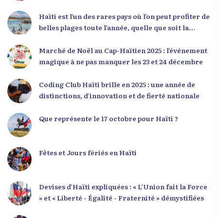
haïtienne représente près de 70 % de la population
du pays, et qu’un engagement structuré de
Haïti est l’un des rares pays où l’on peut profiter de
seulement 4 % d’entre eux pourrait modifier
belles plages toute l’année, quelle que soit la
significativement la trajectoire nationale. Sa
saison
seconde intervention, « Jenès la ak responsablite l
Marché de Noël au Cap-Haïtien 2025 : l’événement
», a souligné le lien indissociable entre potentiel et
magique à ne pas manquer les 23 et 24 décembre
responsabilité. Le Dr Volcy a invité les jeunes à
devenir des acteurs de transformation dans leurs
Coding Club Haïti brille en 2025 : une année de
communautés, à investir dans leur formation et à
distinctions, d’innovation et de fierté nationale
développer un leadership intègre. Appel à un
engagement fort et à la spiritualité
Que représente le 17 octobre pour Haïti ?
Fêtes et Jours fériés en Haïti
Devises d’Haïti expliquées : « L’Union fait la Force
» et « Liberté - Égalité - Fraternité » démystifiées