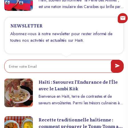
est une nation insulaire des Caraïbes qui brille par
sa richesse culturelle. Cette richesse est le fruit d’un
mélange unique d’influences africaines, françaises,
NEWSLETTER
espagnoles et indigènes, façonnées par une histoire
tumultueuse et une résilience remarquable.
Abonnez-vous à notre newsletter pour rester informé de
Explorons ensemble les facettes variées de cette
toutes nos activités et actualités sur Haïti.
culture vibrante et profonde.
Haïti : Savourez l’Endurance de l’Île
avec le Lambi Kòk
Bienvenue en Haïti, terre de contrastes et de
saveurs envoûtantes. Parmi les trésors culinaires à
découvrir lors de votre voyage se trouve le lambi
kòk, un met délicieux et nourrissant qui offre
Recette traditionnelle haïtienne :
également des bienfaits pour votre endurance.
comment préparer le Tonm-Tonm au