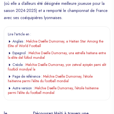
(où elle a d’ailleurs été désignée meilleure joueuse pour la
saison 2024-2025) et a remporté le championnat de France
avec ses coéquipières lyonnaises.
Lire l'article en :
Anglais :
Melchie Daëlle Dumornay, a Haitian Star Among the
Elite of World Football
Espagnol :
Melchie Daëlle Dumornay, una estrella haitiana entre
la élite del fútbol mundial
Créole :
Melchie Daëlle Dumornay, yon zetwal ayisyèn pami elit
foutbòl mondyal la
Page de référence :
Melchie Daëlle Dumornay, l’étoile
haïtienne parmi l’élite du football mondial
Autre version :
Melchie Daëlle Dumornay, l’étoile haïtienne
parmi l’élite du football mondial
elle
Découvrez Haïti à travers une