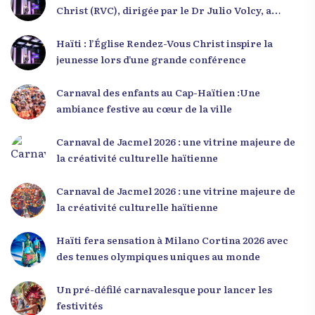
Christ (RVC), dirigée par le Dr Julio Volcy, a
rassemblé plusieurs centaines de jeunes haïtiens
dans ses locaux à Delmas 75 pour une conférence
Haïti : l’Église Rendez-Vous Christ inspire la
placée sous le thème « Menm Ou Menm Tou ».
jeunesse lors d’une grande conférence
L’événement a offert aux participants une
occasion unique de se rencontrer, d’échanger et
Carnaval des enfants au Cap-Haïtien :Une
d’écouter des interventions motivantes centrées
ambiance festive au cœur de la ville
sur le développement personnel et l’engagement
citoyen. Des messages forts pour la jeunesse Lors
Carnaval de Jacmel 2026 : une vitrine majeure de
de sa première intervention, intitulée « Jenès la
la créativité culturelle haïtienne
ou kapab », le Dr Julio Volcy a exhorté les jeunes à
croire en leur potentiel et à rejeter toute forme
Carnaval de Jacmel 2026 : une vitrine majeure de
de fatalisme. Il a particulièrement insisté sur
la créativité culturelle haïtienne
l’importance de changer de mentalité : « Nous ne
pouvons pas résoudre un problème avec la
Haïti fera sensation à Milano Cortina 2026 avec
mentalité qui l’a créé. » Il a encouragé la jeunesse
des tenues olympiques uniques au monde
à adopter une nouvelle manière de penser, fondée
sur la discipline, l’excellence et la responsabilité.
Un pré-défilé carnavalesque pour lancer les
Le révérend a également rappelé que la jeunesse
festivités