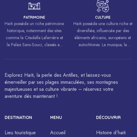
luttes pour la liberté et l’égalité.
PATRIMOINE
CULTURE
Haïti possède un riche patrimoine
Haïti possède une culture riche et
historique, notamment des sites
diversifiée, influencée par des
comme la Citadelle Laferrière et
éléments africains, européens et
le Palais Sans-Souci, classés au
autochtones. La musique, la
patrimoine mondial de
danse, l’art et la cuisine haïtiens
l’UNESCO.
sont célébrés à travers le monde.
Explorez Haïti, la perle des Antilles, et laissez-vous
émerveiller par ses plages immaculées, ses montagnes
majestueuses et sa culture vibrante – réservez votre
aventure dès maintenant !
DESTINATION
MENU
DÉCOUVRIR
Lieu touristique
Accueil
Histoire d'haiti