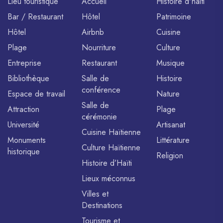
Lieu touristique
Accueil
Histoire d'haiti
Bar / Restaurant
Hôtel
Patrimoine
Hôtel
Airbnb
Cuisine
Plage
Nourriture
Culture
Entreprise
Restaurant
Musique
Bibliothèque
Salle de
Histoire
conférence
Espace de travail
Nature
Salle de
Attraction
Plage
cérémonie
Université
Artisanat
Cuisine Haïtienne
Monuments
Littérature
Culture Haïtienne
historique
Religion
Histoire d’Haïti
Lieux méconnus
Villes et
Destinations
Tourisme et