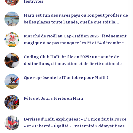
festivités
haïtienne représente près de 70 % de la population
du pays, et qu’un engagement structuré de
Haïti est l’un des rares pays où l’on peut profiter de
seulement 4 % d’entre eux pourrait modifier
belles plages toute l’année, quelle que soit la
significativement la trajectoire nationale. Sa
saison
seconde intervention, « Jenès la ak responsablite l
Marché de Noël au Cap-Haïtien 2025 : l’événement
», a souligné le lien indissociable entre potentiel et
magique à ne pas manquer les 23 et 24 décembre
responsabilité. Le Dr Volcy a invité les jeunes à
devenir des acteurs de transformation dans leurs
Coding Club Haïti brille en 2025 : une année de
communautés, à investir dans leur formation et à
distinctions, d’innovation et de fierté nationale
développer un leadership intègre. Appel à un
engagement fort et à la spiritualité
Que représente le 17 octobre pour Haïti ?
Fêtes et Jours fériés en Haïti
Devises d’Haïti expliquées : « L’Union fait la Force
» et « Liberté - Égalité - Fraternité » démystifiées