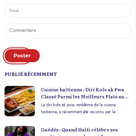
Poster
PUBLIÉ RÉCEMMENT
Cuisine haïtienne : Diri Kole ak Pwa
Classé Parmi les Meilleurs Plats au
Monde
Le diri kole ak pwa, emblème de la cuisine
haïtienne, a récemment été reconnu par le
prestigieux magazine culinaire Taste Atlas comme
l’un des meilleurs plats à base de haricots au
Guédés : Quand Haïti célèbre ses
monde. Cette distinction met en lumière l’un des