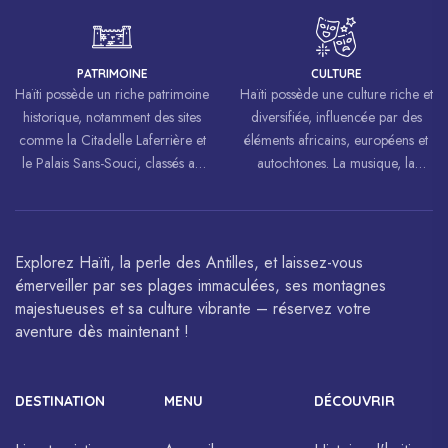
travers le monde, inspirant des
luttes pour la liberté et l’égalité.
PATRIMOINE
CULTURE
Haïti possède un riche patrimoine
Haïti possède une culture riche et
historique, notamment des sites
diversifiée, influencée par des
comme la Citadelle Laferrière et
éléments africains, européens et
le Palais Sans-Souci, classés au
autochtones. La musique, la
patrimoine mondial de
danse, l’art et la cuisine haïtiens
l’UNESCO.
sont célébrés à travers le monde.
Explorez Haïti, la perle des Antilles, et laissez-vous
émerveiller par ses plages immaculées, ses montagnes
majestueuses et sa culture vibrante – réservez votre
aventure dès maintenant !
DESTINATION
MENU
DÉCOUVRIR