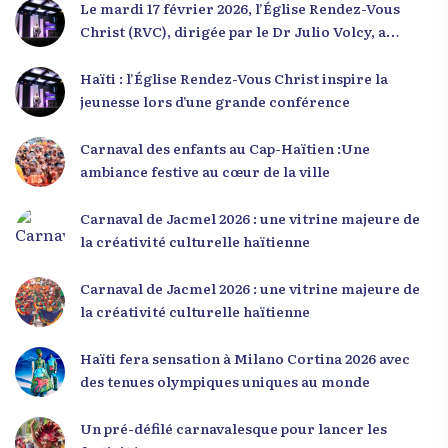
Le mardi 17 février 2026, l’Église Rendez-Vous
Christ (RVC), dirigée par le Dr Julio Volcy, a
rassemblé plusieurs centaines de jeunes haïtiens
dans ses locaux à Delmas 75 pour une conférence
Haïti : l’Église Rendez-Vous Christ inspire la
placée sous le thème « Menm Ou Menm Tou ».
jeunesse lors d’une grande conférence
L’événement a offert aux participants une
occasion unique de se rencontrer, d’échanger et
Carnaval des enfants au Cap-Haïtien :Une
d’écouter des interventions motivantes centrées
ambiance festive au cœur de la ville
sur le développement personnel et l’engagement
citoyen. Des messages forts pour la jeunesse Lors
Carnaval de Jacmel 2026 : une vitrine majeure de
de sa première intervention, intitulée « Jenès la
la créativité culturelle haïtienne
ou kapab », le Dr Julio Volcy a exhorté les jeunes à
croire en leur potentiel et à rejeter toute forme
Carnaval de Jacmel 2026 : une vitrine majeure de
de fatalisme. Il a particulièrement insisté sur
la créativité culturelle haïtienne
l’importance de changer de mentalité : « Nous ne
pouvons pas résoudre un problème avec la
Haïti fera sensation à Milano Cortina 2026 avec
mentalité qui l’a créé. » Il a encouragé la jeunesse
des tenues olympiques uniques au monde
à adopter une nouvelle manière de penser, fondée
sur la discipline, l’excellence et la responsabilité.
Un pré-défilé carnavalesque pour lancer les
Le révérend a également rappelé que la jeunesse