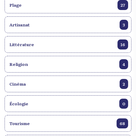
Plage
27
Artisanat
3
Littérature
16
Religion
4
Cinéma
2
Écologie
0
Tourisme
68