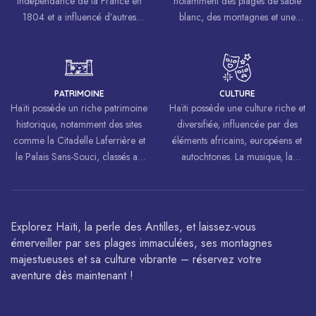
indépendance de la France en
notamment des plages de sable
1804 et a influencé d’autres
blanc, des montagnes et une
mouvements de libération à
biodiversité riche.
travers le monde, inspirant des
luttes pour la liberté et l’égalité.
PATRIMOINE
CULTURE
Haïti possède un riche patrimoine
Haïti possède une culture riche et
historique, notamment des sites
diversifiée, influencée par des
comme la Citadelle Laferrière et
éléments africains, européens et
le Palais Sans-Souci, classés au
autochtones. La musique, la
patrimoine mondial de
danse, l’art et la cuisine haïtiens
l’UNESCO.
sont célébrés à travers le monde.
Explorez Haïti, la perle des Antilles, et laissez-vous
émerveiller par ses plages immaculées, ses montagnes
majestueuses et sa culture vibrante – réservez votre
aventure dès maintenant !