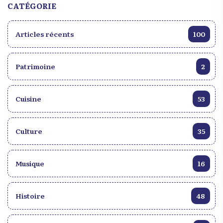
CATÉGORIE
votre cœur. Voici 10 choses incontournables à faire
dans ce pays paradisiaque.
Articles récents
100
Patrimoine
2
Cuisine
53
Culture
35
Musique
16
Histoire
48