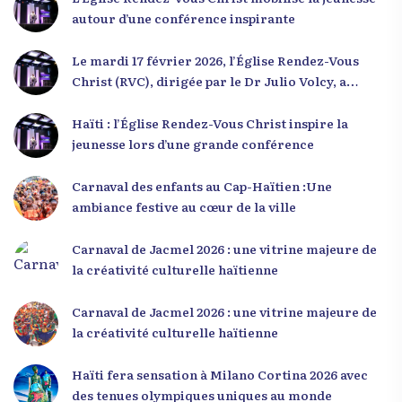
autour d’une conférence inspirante
Le mardi 17 février 2026, l’Église Rendez-Vous
Christ (RVC), dirigée par le Dr Julio Volcy, a
rassemblé plusieurs centaines de jeunes haïtiens
dans ses locaux à Delmas 75 pour une conférence
Haïti : l’Église Rendez-Vous Christ inspire la
placée sous le thème « Menm Ou Menm Tou ».
jeunesse lors d’une grande conférence
L’événement a offert aux participants une
occasion unique de se rencontrer, d’échanger et
Carnaval des enfants au Cap-Haïtien :Une
d’écouter des interventions motivantes centrées
ambiance festive au cœur de la ville
sur le développement personnel et l’engagement
citoyen. Des messages forts pour la jeunesse Lors
Carnaval de Jacmel 2026 : une vitrine majeure de
de sa première intervention, intitulée « Jenès la
la créativité culturelle haïtienne
ou kapab », le Dr Julio Volcy a exhorté les jeunes à
croire en leur potentiel et à rejeter toute forme
Carnaval de Jacmel 2026 : une vitrine majeure de
de fatalisme. Il a particulièrement insisté sur
la créativité culturelle haïtienne
l’importance de changer de mentalité : « Nous ne
pouvons pas résoudre un problème avec la
Haïti fera sensation à Milano Cortina 2026 avec
mentalité qui l’a créé. » Il a encouragé la jeunesse
des tenues olympiques uniques au monde