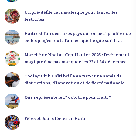
à adopter une nouvelle manière de penser, fondée
sur la discipline, l’excellence et la responsabilité.
Un pré-défilé carnavalesque pour lancer les
Le révérend a également rappelé que la jeunesse
festivités
haïtienne représente près de 70 % de la population
du pays, et qu’un engagement structuré de
Haïti est l’un des rares pays où l’on peut profiter de
seulement 4 % d’entre eux pourrait modifier
belles plages toute l’année, quelle que soit la
significativement la trajectoire nationale. Sa
saison
seconde intervention, « Jenès la ak responsablite l
Marché de Noël au Cap-Haïtien 2025 : l’événement
», a souligné le lien indissociable entre potentiel et
magique à ne pas manquer les 23 et 24 décembre
responsabilité. Le Dr Volcy a invité les jeunes à
devenir des acteurs de transformation dans leurs
Coding Club Haïti brille en 2025 : une année de
communautés, à investir dans leur formation et à
distinctions, d’innovation et de fierté nationale
développer un leadership intègre. Appel à un
engagement fort et à la spiritualité
Que représente le 17 octobre pour Haïti ?
Fêtes et Jours fériés en Haïti