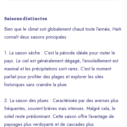
offrant une expérience de séjour
inoubliable pour les voyageurs exigeants.
Saisons distinctes
Avec son emplacement idéal à moins de 5
kilomètres de la Labadie, ce joyau de
Bien que le climat soit globalement chaud toute l’année, Haïti
l’hospitalité quatre étoiles est un havre de
connaît deux saisons principales :
paix et de confort pour les visiteurs
désireux de découvrir la richesse culturelle
et naturelle de la région. Niché à proximité
1. La saison sèche : C’est la période idéale pour visiter le
de la magnifique Cathédrale Notre-Dame-
pays. Le ciel est généralement dégagé, l’ensoleillement est
de-l’Assomption de Cap-Haïtien, le Satama
maximal et les précipitations sont rares. C’est le moment
Hotel propose à ses hôtes 54 chambres
parfait pour profiter des plages et explorer les sites
élégamment aménagées, offrant des vues
imprenables sur la mer des Caraïbes. Que
historiques sans craindre la pluie.
ce soit pour un séjour d’affaires ou de
loisirs, chaque chambre est une enclave
2. La saison des pluies : Caractérisée par des averses plus
de confort et de sophistication, équipée
fréquentes, souvent brèves mais intenses. Malgré cela, le
d’une télévision à écran plat avec des
soleil reste prédominant. Cette saison offre l’avantage de
chaînes satellite, d’un coffre-fort privé et
de détecteurs de fumée pour une
paysages plus verdoyants et de cascades plus