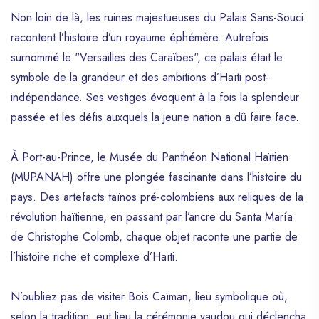
V. ÎLe À Rat
Non loin de là, les ruines majestueuses du Palais Sans-Souci
Vi. Plage De GeléE
racontent l’histoire d’un royaume éphémère. Autrefois
surnommé le "Versailles des Caraïbes", ce palais était le
Vii. ÎLe De La Tortue
symbole de la grandeur et des ambitions d’Haïti post-
ActivitéS Et ExpéRiences :
indépendance. Ses vestiges évoquent à la fois la splendeur
5. Explorer Des Attractions Touristiques Diverses
passée et les défis auxquels la jeune nation a dû faire face.
I. Citadelle LaferrièRe :
Ii. Palais Sans-Souci :
À Port-au-Prince, le Musée du Panthéon National Haïtien
(MUPANAH) offre une plongée fascinante dans l’histoire du
Iii. Parc National Historique :
pays. Des artefacts taïnos pré-colombiens aux reliques de la
Iv. Bassin Bleu :
révolution haïtienne, en passant par l’ancre du Santa María
V. Grotte Marie-Jeanne :
de Christophe Colomb, chaque objet raconte une partie de
Vi. Saut-D’Eau :
l’histoire riche et complexe d’Haïti.
Vi MuséE Du PanthéOn National HaïTien (Mupanah) :
Vii. Parc National La Visite :
N’oubliez pas de visiter Bois Caïman, lieu symbolique où,
selon la tradition, eut lieu la cérémonie vaudou qui déclencha
Viii. Cap-HaïTien :