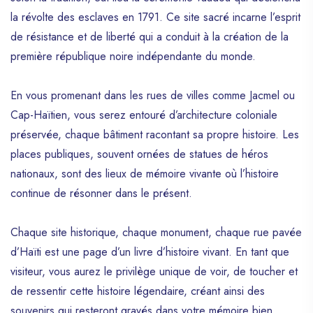
la révolte des esclaves en 1791. Ce site sacré incarne l’esprit
Ix. Jacmel :
de résistance et de liberté qui a conduit à la création de la
Ix. ÎLes Au Large :
première république noire indépendante du monde.
Pour Tirer Le Meilleur Parti De Ces Attractions :
6. DéGuster Une Gastronomie Unique
En vous promenant dans les rues de villes comme Jacmel ou
I. Soup Joumou :
Cap-Haïtien, vous serez entouré d’architecture coloniale
préservée, chaque bâtiment racontant sa propre histoire. Les
Ii. Riz Collé Aux Pois (Diri Kole Ak Pwa) :
places publiques, souvent ornées de statues de héros
Iii. Griot :
nationaux, sont des lieux de mémoire vivante où l’histoire
Iv. Tassot :
continue de résonner dans le présent.
V. Lambi :
Vi. Banane PeséE :
Chaque site historique, chaque monument, chaque rue pavée
d’Haïti est une page d’un livre d’histoire vivant. En tant que
Vii. Dous Makos :
visiteur, vous aurez le privilège unique de voir, de toucher et
Viii. Pen Patat :
de ressentir cette histoire légendaire, créant ainsi des
ExpéRiences Culinaires À Ne Pas Manquer :
souvenirs qui resteront gravés dans votre mémoire bien