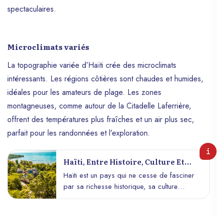
tranquillité d’esprit totale.
spectaculaires.
Microclimats variés
La topographie variée d’Haïti crée des microclimats
intéressants. Les régions côtières sont chaudes et humides,
idéales pour les amateurs de plage. Les zones
montagneuses, comme autour de la Citadelle Laferrière,
offrent des températures plus fraîches et un air plus sec,
parfait pour les randonnées et l’exploration.
Haïti, Entre Histoire, Culture Et
Beauté Naturelle : Un Pays À
Haïti est un pays qui ne cesse de fasciner
Découvrir
par sa richesse historique, sa culture
vibrante et sa beauté naturelle
époustouflante. Bien que souvent méconnu,