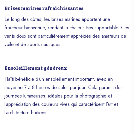
Haïti regorge de trésors qui méritent d’être
Brises marines rafraîchissantes
découverts. Ce pays unique des
Caraïbes, marquée par des siècles
Le long des côtes, les brises marines apportent une
d’histoire, une culture diversifiée et des
fraîcheur bienvenue, rendant la chaleur très supportable. Ces
paysages à couper le souffle, offre une
vents doux sont particulièrement appréciés des amateurs de
expérience de voyage inoubliable. Suivez-
nous à la découverte de ce joyau du
voile et de sports nautiques.
peuple haïtien.
Ensoleillement généreux
Haïti bénéficie d’un ensoleillement important, avec en
moyenne 7 à 8 heures de soleil par jour. Cela garantit des
journées lumineuses, idéales pour la photographie et
l’appréciation des couleurs vives qui caractérisent l’art et
l’architecture haïtiens.