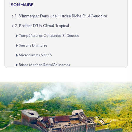
SOMMAIRE
1. S’Immerger Dans Une Histoire Riche Et LéGendaire
2. Profiter D’Un Climat Tropical
TempéRatures Constantes Et Douces
Saisons Distinctes
Microclimats VariéS
Brises Marines RafraîChissantes
Ensoleillement GéNéReux
PréCautions Et Conseils
3. DéCouvrir La Spiritualité (Vodou)
Origines Et Histoire
Principes Fondamentaux
Assister À Une CéRéMonie Vodou