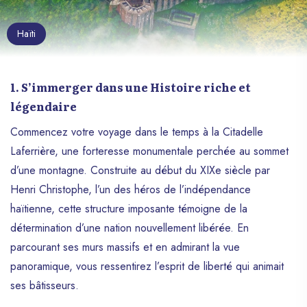
Visiter Un Temple Vodou (Peristyle)
Explorer Le MuséE Du PanthéOn National HaïTien
Haïti
Rencontrer Un Houngan Ou Une Mambo
DéCouvrir L’Art Vodou
1. S’immerger dans une Histoire riche et
Participer À Un PèLerinage
légendaire
Aspects Culturels
Commencez votre voyage dans le temps à la Citadelle
Respect Et CompréHension
Laferrière, une forteresse monumentale perchée au sommet
4. Se DéTendre Sur Des Plages Magnifiques
d’une montagne. Construite au début du XIXe siècle par
I. Labadee
Henri Christophe, l’un des héros de l’indépendance
Ii. CôTe Des Arcadins
haïtienne, cette structure imposante témoigne de la
détermination d’une nation nouvellement libérée. En
Plages Notables:
parcourant ses murs massifs et en admirant la vue
ActivitéS:
panoramique, vous ressentirez l’esprit de liberté qui animait
Iii. Plage De Jacmel
ses bâtisseurs.
Iv. Port-Salut