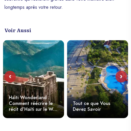
7. DéCouvrir Une Culture Vibrante
longtemps après votre retour.
I. Art HaïTien :
Ii. Musique Et Danse :
Voir Aussi
Iii. LittéRature :
Iv. Artisanat :
V. Festivals Et Carnavals :
Vi. Traditions Orales :
Pour Vraiment S’Immerger Dans La Culture HaïTienne :
‹
›
En Conclusion
Haïti Wonderland :
Comment réécrire le
Tout ce que Vous
récit d’Haïti sur le Web
Devez Savoir
?