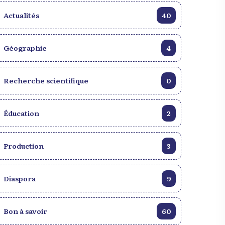
Monsieur Pitié vous avez un bel avenir
Actualités
devant vous. Oeuvre de Jean Rony
40
Charles, le livre est disponible chez les
Éditions Repérage.
Géographie
4
Recherche scientifique
0
Éducation
2
Production
3
Diaspora
9
Bon à savoir
60