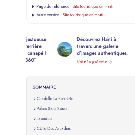
Page de référence :
Site touristique en Haïti
Autre version :
Site touristique en Haïti
estueuse
Découvrez Haïti à
10 0
rière
travers une galerie
droit
anapé !
d’images authentiques.
Expl
60°
Voir la galerie
d’im
SOMMAIRE
Citadelle La FerrièRe
Palais Sans Souci
Labadee
CôTe Des Arcadins