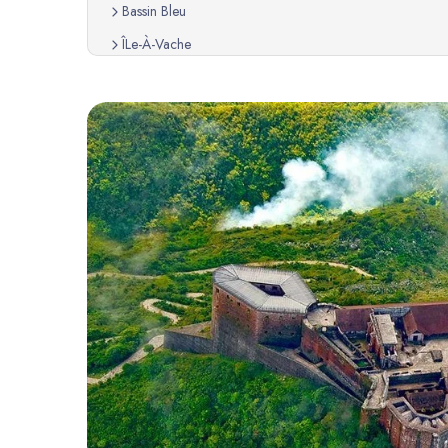
Bassin Bleu
ÎLe-À-Vache
Saut-Mathurine
Grotte Marie-Jeanne
Jardin Botanique
Parc Historique De La Canne À Sucre
Fort Jacques
MuséE Du PanthéOn National HaïTien (Mupanah)
Pointe Sable
ÎLe À Rat
Gelee
HéRos De VertièRes
CathéDrale De Milot
Les Cayemites