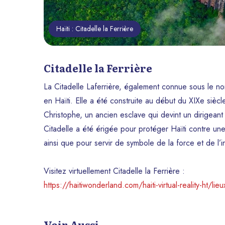
Parc National Macaya
Haïti : Citadelle la Ferrière
Kenscoff Et Furcy
Royal Decameron
Citadelle la Ferrière
La Citadelle Laferrière, également connue sous le no
en Haïti. Elle a été construite au début du XIXe sièc
Christophe, un ancien esclave qui devint un dirigean
Citadelle a été érigée pour protéger Haïti contre une 
ainsi que pour servir de symbole de la force et de l’
Visitez virtuellement Citadelle la Ferrière :
https://haitiwonderland.com/haiti-virtual-reality-ht/lieux-
Voir Aussi