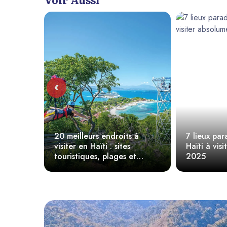
‹
0 meilleurs endroits à
7 lieux paradisiaques en
isiter en Haïti : sites
Haïti à visiter absolument 
ouristiques, plages et
2025
utres.