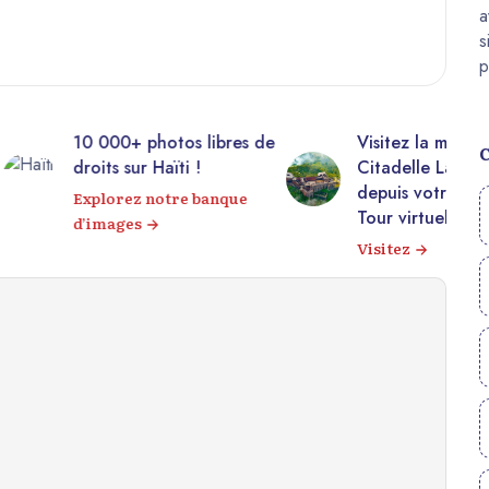
00+ photos libres de
Visitez la majestueuse
s sur Haïti !
Citadelle Laferrière
depuis votre canapé !
orez notre banque
Tour virtuel 360°
ages
Visitez