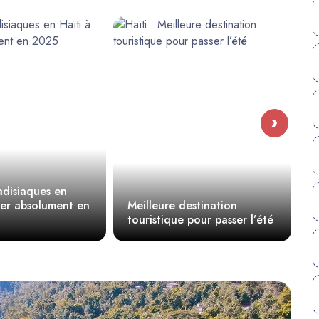
›
Haïti, entre histo
en
Meilleure destination
et beauté naturel
touristique pour passer l’été
pays à découvrir