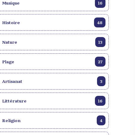
CARICOM, à laquelle je prends part aux
Musique
16
d’être humain est révoltée. Il exalte les
côtés du Président Edgard Leblanc Fils."
héros ou la patrie selon son ressenti. Il
Ce groupe de travail siègera en tant que
chante la beauté d’une femme irrésistible,
Histoire
48
Comité national haïtien au sein de la
envoûtante ou mochement resplendissante.
Commission des réparations de la
Il peut aussi se servir de la désolation
CARICOM. "Haïti rejoint désormais la
ambiante pour donner un sens à la vie.
Nature
13
Commission des réparations de la
Créer en littérature comme dans les arts en
CARICOM au sein de laquelle ce Groupe
général ne dépend pas de la conjoncture.
de travail siégera en tant que Comité
L’acte de création est fonction des
Plage
27
national haïtien," a ajouté Dominique
dispositions du créateur. Les événements
Dupuy. Cette initiative représente une étape
tétanisent certains et galvanisent d’autres.
cruciale pour Haïti, marquant son
Artisanat
3
Créer est jouissif. Chacun jouit donc selon
engagement actif dans les discussions
sa fantaisie. Écrire ouvre la voie au
régionales sur les réparations et les
changement. L’écrivain jette un regard
restitutions historiques.
Littérature
16
différent sur le monde. En s’incrustant dans
le réel il l’enjolive, le rend meilleur ou
hideux selon le message qu’il entend
Religion
4
partager. Tout compte fait, avec lui la vie
n’est jamais figée. Écrire c’est mettre le