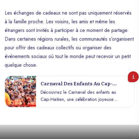
Les échanges de cadeaux ne sont pas uniquement réservés
à la famille proche. Les voisins, les amis et même les
étrangers sont invités à participer à ce moment de partage.
Dans certaines régions rurales, les communautés s’organisent
pour offrir des cadeaux collectifs ou organiser des
événements sociaux où tout le monde peut recevoir un petit
quelque chose.
Carnaval Des Enfants Au Cap-
Haïtien :Une Ambiance Festive Au
Découvrez le Carnaval des enfants au
Cœur De La Ville
Cap-Haïtien, une célébration joyeuse
pleine de couleurs et de traditions
haïtiennes !