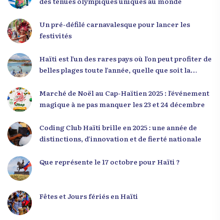
des tenues olympiques uniques au monde
à adopter une nouvelle manière de penser, fondée
sur la discipline, l’excellence et la responsabilité.
Un pré-défilé carnavalesque pour lancer les
Le révérend a également rappelé que la jeunesse
festivités
haïtienne représente près de 70 % de la population
du pays, et qu’un engagement structuré de
Haïti est l’un des rares pays où l’on peut profiter de
seulement 4 % d’entre eux pourrait modifier
belles plages toute l’année, quelle que soit la
significativement la trajectoire nationale. Sa
saison
seconde intervention, « Jenès la ak responsablite l
Marché de Noël au Cap-Haïtien 2025 : l’événement
», a souligné le lien indissociable entre potentiel et
magique à ne pas manquer les 23 et 24 décembre
responsabilité. Le Dr Volcy a invité les jeunes à
devenir des acteurs de transformation dans leurs
Coding Club Haïti brille en 2025 : une année de
communautés, à investir dans leur formation et à
distinctions, d’innovation et de fierté nationale
développer un leadership intègre. Appel à un
engagement fort et à la spiritualité
Que représente le 17 octobre pour Haïti ?
Fêtes et Jours fériés en Haïti