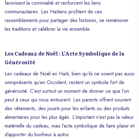
esprits. La couleur noire, symbole du
favorisent la convivialité et renforcent les liens
deuil, marque le commencement de la vie
communautaires. Les Haïtiens profitent de ces
dans le monde vaudou. Le mauve violet
rassemblements pour partager des histoires, se remémorer
évoque la transformation, et le blanc
les traditions et célébrer la vie ensemble.
symbolise la pureté. Relation avec les
Protestants et les Chrétiens: Certains
protestants rejettent la fête des Guédés et
organisent des journées de prières pour
Les Cadeaux de Noël : L’Acte Symbolique de la
chasser les « mauvais esprits ». Les
Générosité
chrétiens ne prient pas pour leurs morts,
car leur foi leur enseigne que les défunts
Les cadeaux de Noël en Haïti, bien qu’ils ne soient pas aussi
sont accueillis par le Seigneur. En somme,
omniprésents qu’en Occident, restent un symbole fort de
la fête des Guédés est un moment crucial
générosité. C’est surtout un moment de donner ce que l’on
pour les vodouisants, marquant le retour
peut à ceux qui nous entourent. Les parents offrent souvent
temporaire des esprits dans l’univers du
vodou. Elle témoigne du respect envers
des vêtements, des jouets pour les enfants ou des produits
les morts et fait partie intégrante de la
alimentaires pour les plus âgés. L’important n’est pas la valeur
culture haïtienne
matérielle du cadeau, mais l’acte symbolique de faire plaisir et
d’apporter du bonheur à autrui.