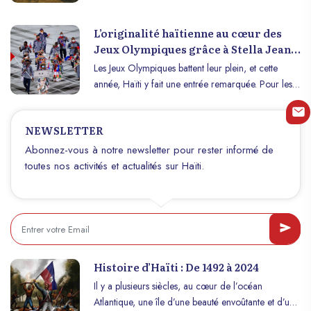
pays, est une zone emblématique de
l’environnement haïtien, riche en ressources
L’originalité haïtienne au cœur des
naturelles, en histoire et en potentiel agricole. Dans
Jeux Olympiques grâce à Stella Jean
cet article, nous explorerons les caractéristiques de
et Philippe Dodard
Les Jeux Olympiques battent leur plein, et cette
ce plateau qui en font une région incontournable
année, Haïti y fait une entrée remarquée. Pour les
pour comprendre Haïti.
athlètes haïtiens, ces jeux ne sont pas seulement une
occasion de démontrer leur talent sportif, mais
NEWSLETTER
aussi de porter haut les couleurs de leur culture et
de leur histoire. Et ce, grâce à une collaboration
Abonnez-vous à notre newsletter pour rester informé de
exceptionnelle entre Stella Jean et Philippe Dodard.
toutes nos activités et actualités sur Haïti.
Histoire d’Haïti : De 1492 à 2024
Il y a plusieurs siècles, au cœur de l’océan
Atlantique, une île d’une beauté envoûtante et d’une