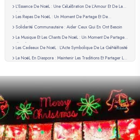
L’Essence De NoëL : Une CéLéBration De L’Amour Et De La
Solidarité
Les Repas De NoëL : Un Moment De Partage Et De
Convivialité
Solidarité Communautaire : Aider Ceux Qui En Ont Besoin
La Musique Et Les Chants De NoëL : Un Moment De Partage
Collectif
Les Cadeaux De NoëL : L’Acte Symbolique De La GéNéRosité
Le NoëL En Diaspora : Maintenir Les Traditions Et Partager La
Culture
NoëL En HaïTi, Un Temps De GéNéRosité Et D’Unité