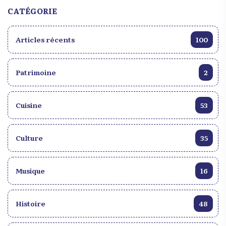
performance électrisante qui a clôturé le festival,
CATÉGORIE
attirant des centaines de spectateurs impatients de
voir la performance de celle que l’on surnomme la
Articles récents
100
"Reine du Kompa".
Patrimoine
2
Cuisine
53
Culture
35
Musique
16
Histoire
48