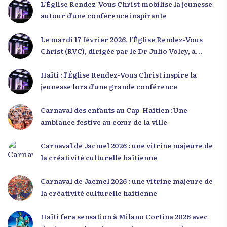
L’Église Rendez-Vous Christ mobilise la jeunesse
autour d’une conférence inspirante
Le mardi 17 février 2026, l’Église Rendez-Vous
Christ (RVC), dirigée par le Dr Julio Volcy, a
rassemblé plusieurs centaines de jeunes haïtiens
dans ses locaux à Delmas 75 pour une conférence
Haïti : l’Église Rendez-Vous Christ inspire la
placée sous le thème « Menm Ou Menm Tou ».
jeunesse lors d’une grande conférence
L’événement a offert aux participants une
occasion unique de se rencontrer, d’échanger et
Carnaval des enfants au Cap-Haïtien :Une
d’écouter des interventions motivantes centrées
ambiance festive au cœur de la ville
sur le développement personnel et l’engagement
citoyen. Des messages forts pour la jeunesse Lors
Carnaval de Jacmel 2026 : une vitrine majeure de
de sa première intervention, intitulée « Jenès la
la créativité culturelle haïtienne
ou kapab », le Dr Julio Volcy a exhorté les jeunes à
croire en leur potentiel et à rejeter toute forme
Carnaval de Jacmel 2026 : une vitrine majeure de
de fatalisme. Il a particulièrement insisté sur
la créativité culturelle haïtienne
l’importance de changer de mentalité : « Nous ne
pouvons pas résoudre un problème avec la
Haïti fera sensation à Milano Cortina 2026 avec
mentalité qui l’a créé. » Il a encouragé la jeunesse