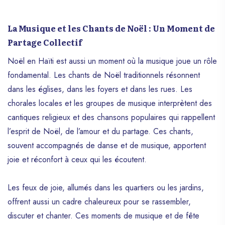
novembre en Haïti, et elle est dédiée à
l’hommage des morts. Voici quelques
La Musique et les Chants de Noël : Un Moment de
éléments pour mieux comprendre cette
célébration : Signification des Guédés: Les
Partage Collectif
Guédés sont des esprits de la mort dans
Noël en Haïti est aussi un moment où la musique joue un rôle
le panthéon vaudou. Ils symbolisent la
fondamental. Les chants de Noël traditionnels résonnent
transition entre la vie et l’au-delà. Différents
noms sont attribués à ces esprits : Papa
dans les églises, dans les foyers et dans les rues. Les
Guédé, Guédé Nibo, Guédé Masaka,
chorales locales et les groupes de musique interprètent des
Guédé fouillé, Guédé plumage. Dans la
cantiques religieux et des chansons populaires qui rappellent
conception vaudou, les Guédés
l’esprit de Noël, de l’amour et du partage. Ces chants,
maintiennent un rapport harmonieux avec
les morts. Rituel de la Fête des Guédés:
souvent accompagnés de danse et de musique, apportent
Les vodouisants nettoient les tombes et
joie et réconfort à ceux qui les écoutent.
apportent des fleurs pour honorer la
mémoire des défunts. Ils dansent et
Les feux de joie, allumés dans les quartiers ou les jardins,
chantent au rythme des musiques du
offrent aussi un cadre chaleureux pour se rassembler,
vodou et du rara. Des vèvè (symboles
sacrés) sont tracés pour invoquer les
discuter et chanter. Ces moments de musique et de fête