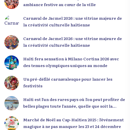
d’écouter des interventions motivantes centrées
ambiance festive au cœur de la ville
sur le développement personnel et l’engagement
citoyen. Des messages forts pour la jeunesse Lors
Carnaval de Jacmel 2026 : une vitrine majeure de
de sa première intervention, intitulée « Jenès la
la créativité culturelle haïtienne
ou kapab », le Dr Julio Volcy a exhorté les jeunes à
croire en leur potentiel et à rejeter toute forme
Carnaval de Jacmel 2026 : une vitrine majeure de
de fatalisme. Il a particulièrement insisté sur
la créativité culturelle haïtienne
l’importance de changer de mentalité : « Nous ne
pouvons pas résoudre un problème avec la
Haïti fera sensation à Milano Cortina 2026 avec
mentalité qui l’a créé. » Il a encouragé la jeunesse
des tenues olympiques uniques au monde
à adopter une nouvelle manière de penser, fondée
sur la discipline, l’excellence et la responsabilité.
Un pré-défilé carnavalesque pour lancer les
Le révérend a également rappelé que la jeunesse
festivités
haïtienne représente près de 70 % de la population
du pays, et qu’un engagement structuré de
Haïti est l’un des rares pays où l’on peut profiter de
seulement 4 % d’entre eux pourrait modifier
belles plages toute l’année, quelle que soit la
significativement la trajectoire nationale. Sa
saison
seconde intervention, « Jenès la ak responsablite l
Marché de Noël au Cap-Haïtien 2025 : l’événement
», a souligné le lien indissociable entre potentiel et
magique à ne pas manquer les 23 et 24 décembre