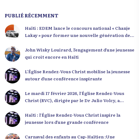
PUBLIÉ RÉCEMMENT
Haïti : EDEM lance le concours national « Chanje
Lakay » pour former une nouvelle génération de
leaders
John Wisky Louirard, l’engagement d’une jeunesse
qui croit encore en Haïti
L’Église Rendez-Vous Christ mobilise la jeunesse
autour d’une conférence inspirante
Le mardi 17 février 2026, l’Église Rendez-Vous
Christ (RVC), dirigée par le Dr Julio Volcy, a
rassemblé plusieurs centaines de jeunes haïtiens
dans ses locaux à Delmas 75 pour une conférence
Haïti : l’Église Rendez-Vous Christ inspire la
placée sous le thème « Menm Ou Menm Tou ».
jeunesse lors d’une grande conférence
L’événement a offert aux participants une
occasion unique de se rencontrer, d’échanger et
Carnaval des enfants au Cap-Haïtien :Une