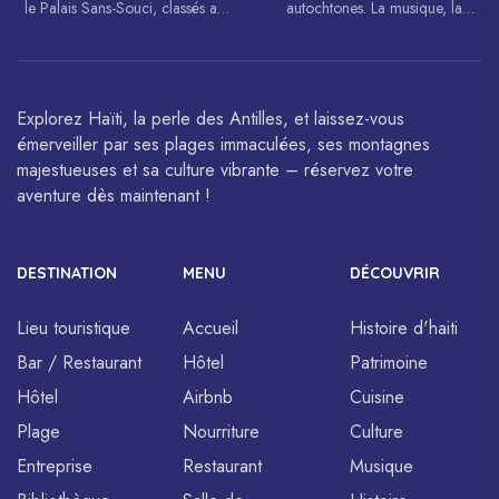
le Palais Sans-Souci, classés au
autochtones. La musique, la
patrimoine mondial de
danse, l’art et la cuisine haïtiens
l’UNESCO.
sont célébrés à travers le monde.
Explorez Haïti, la perle des Antilles, et laissez-vous
émerveiller par ses plages immaculées, ses montagnes
majestueuses et sa culture vibrante – réservez votre
aventure dès maintenant !
DESTINATION
MENU
DÉCOUVRIR
Lieu touristique
Accueil
Histoire d'haiti
Bar / Restaurant
Hôtel
Patrimoine
Hôtel
Airbnb
Cuisine
Plage
Nourriture
Culture
Entreprise
Restaurant
Musique