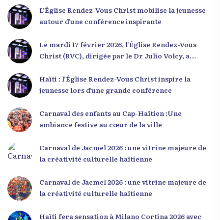
L’Église Rendez-Vous Christ mobilise la jeunesse
autour d’une conférence inspirante
Le mardi 17 février 2026, l’Église Rendez-Vous
Christ (RVC), dirigée par le Dr Julio Volcy, a
rassemblé plusieurs centaines de jeunes haïtiens
dans ses locaux à Delmas 75 pour une conférence
Haïti : l’Église Rendez-Vous Christ inspire la
placée sous le thème « Menm Ou Menm Tou ».
jeunesse lors d’une grande conférence
L’événement a offert aux participants une
occasion unique de se rencontrer, d’échanger et
Carnaval des enfants au Cap-Haïtien :Une
d’écouter des interventions motivantes centrées
ambiance festive au cœur de la ville
sur le développement personnel et l’engagement
citoyen. Des messages forts pour la jeunesse Lors
Carnaval de Jacmel 2026 : une vitrine majeure de
de sa première intervention, intitulée « Jenès la
la créativité culturelle haïtienne
ou kapab », le Dr Julio Volcy a exhorté les jeunes à
croire en leur potentiel et à rejeter toute forme
Carnaval de Jacmel 2026 : une vitrine majeure de
de fatalisme. Il a particulièrement insisté sur
la créativité culturelle haïtienne
l’importance de changer de mentalité : « Nous ne
pouvons pas résoudre un problème avec la
Haïti fera sensation à Milano Cortina 2026 avec