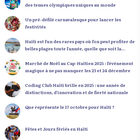
mentalité qui l’a créé. » Il a encouragé la jeunesse
des tenues olympiques uniques au monde
à adopter une nouvelle manière de penser, fondée
sur la discipline, l’excellence et la responsabilité.
Un pré-défilé carnavalesque pour lancer les
Le révérend a également rappelé que la jeunesse
festivités
haïtienne représente près de 70 % de la population
du pays, et qu’un engagement structuré de
Haïti est l’un des rares pays où l’on peut profiter de
seulement 4 % d’entre eux pourrait modifier
belles plages toute l’année, quelle que soit la
significativement la trajectoire nationale. Sa
saison
seconde intervention, « Jenès la ak responsablite l
Marché de Noël au Cap-Haïtien 2025 : l’événement
», a souligné le lien indissociable entre potentiel et
magique à ne pas manquer les 23 et 24 décembre
responsabilité. Le Dr Volcy a invité les jeunes à
devenir des acteurs de transformation dans leurs
Coding Club Haïti brille en 2025 : une année de
communautés, à investir dans leur formation et à
distinctions, d’innovation et de fierté nationale
développer un leadership intègre. Appel à un
engagement fort et à la spiritualité
Que représente le 17 octobre pour Haïti ?
Fêtes et Jours fériés en Haïti