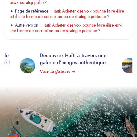
oswa estrateji politik?
Page de référence :
Haïti: Acheter des voix pour se faire élire
est-il une forme de corruption ou de stratégie politique ?
Autre version :
Haïti: Acheter des voix pour se faire élire est-il
une forme de corruption ou de stratégie politique ?
elle
Découvrez Haïti à travers une
apé !
galerie d’images authentiques.
Voir la galerie