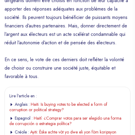
dirigeants doivent être choisis en fonction de leur capacité à
apporter des réponses adéquates aux problèmes de la
société. Ils peuvent toujours bénéficier de puissants moyens
financiers d’autres partenaires. Mais, donner directement de
l’argent aux électeurs est un acte scélérat condamnable qui
réduit l’autonomie d’action et de pensée des électeurs.
En ce sens, le vote de ces derniers doit refléter la volonté
de choisir ou construire une société juste, équitable et
favorable à tous.
Lire l'article en :
Anglais :
Haiti: Is buying votes to be elected a form of
corruption or political strategy?
Espagnol :
Haití: ¿Comprar votos para ser elegido una forma
de corrupción o estrategia política?
Créole :
Ayiti: Èske achte vòt yo dwe eli yon fòm koripsyon