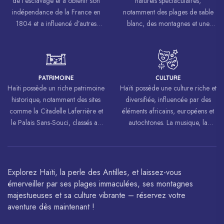
de l’esclavage et à obtenir son
naturels spectaculaires,
indépendance de la France en
notamment des plages de sable
1804 et a influencé d’autres
blanc, des montagnes et une
mouvements de libération à
biodiversité riche.
travers le monde, inspirant des
luttes pour la liberté et l’égalité.
PATRIMOINE
CULTURE
Haïti possède un riche patrimoine
Haïti possède une culture riche et
historique, notamment des sites
diversifiée, influencée par des
comme la Citadelle Laferrière et
éléments africains, européens et
le Palais Sans-Souci, classés au
autochtones. La musique, la
patrimoine mondial de
danse, l’art et la cuisine haïtiens
l’UNESCO.
sont célébrés à travers le monde.
Explorez Haïti, la perle des Antilles, et laissez-vous
émerveiller par ses plages immaculées, ses montagnes
majestueuses et sa culture vibrante – réservez votre
aventure dès maintenant !