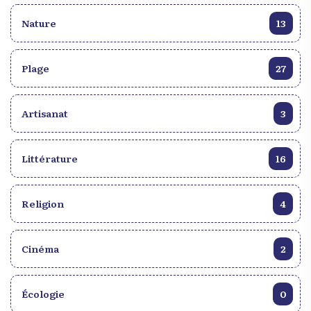
Festival Luminato de l’Ontario; l’International Jazz
Nature
13
de Montréal ; le New Orléans Jazz Fest; le Ten
Days On The Island. Le curé de la paroisse St
Clément, Rev. Patrick Charles, profite de l’occasion
Plage
27
pour lancer une invitation chalereuse à la
communauté de venir célébrer ce grand jour
marquant ses soixante-dix ans et de divertir afin de
Artisanat
3
mettre en lumière une fois de plus la culture
haïtienne.
Littérature
16
Religion
4
Cinéma
2
Écologie
0