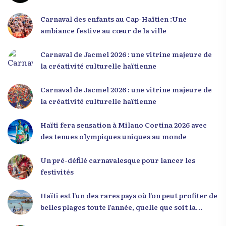
L’événement a offert aux participants une
occasion unique de se rencontrer, d’échanger et
Carnaval des enfants au Cap-Haïtien :Une
d’écouter des interventions motivantes centrées
ambiance festive au cœur de la ville
sur le développement personnel et l’engagement
citoyen. Des messages forts pour la jeunesse Lors
Carnaval de Jacmel 2026 : une vitrine majeure de
de sa première intervention, intitulée « Jenès la
la créativité culturelle haïtienne
ou kapab », le Dr Julio Volcy a exhorté les jeunes à
croire en leur potentiel et à rejeter toute forme
Carnaval de Jacmel 2026 : une vitrine majeure de
de fatalisme. Il a particulièrement insisté sur
la créativité culturelle haïtienne
l’importance de changer de mentalité : « Nous ne
pouvons pas résoudre un problème avec la
Haïti fera sensation à Milano Cortina 2026 avec
mentalité qui l’a créé. » Il a encouragé la jeunesse
des tenues olympiques uniques au monde
à adopter une nouvelle manière de penser, fondée
sur la discipline, l’excellence et la responsabilité.
Un pré-défilé carnavalesque pour lancer les
Le révérend a également rappelé que la jeunesse
festivités
haïtienne représente près de 70 % de la population
du pays, et qu’un engagement structuré de
Haïti est l’un des rares pays où l’on peut profiter de
seulement 4 % d’entre eux pourrait modifier
belles plages toute l’année, quelle que soit la
significativement la trajectoire nationale. Sa
saison