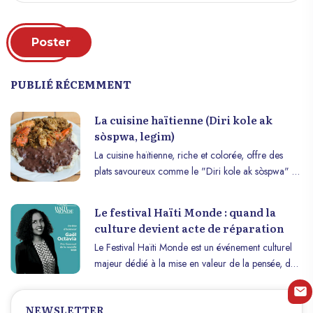
Poster
PUBLIÉ RÉCEMMENT
La cuisine haïtienne (Diri kole ak
sòspwa, legim)
La cuisine haïtienne, riche et colorée, offre des
plats savoureux comme le "Diri kole ak sòspwa" et
le "Legim". Le Diri kole ak sòspwa, un mélange
réconfortant de riz et de haricots rouges, est un
Le festival Haïti Monde : quand la
pilier de l’alimentation haïtienne, souvent
culture devient acte de réparation
accompagné de viande ou de poisson. Le Legim,
Le Festival Haïti Monde est un événement culturel
quant à lui, est un ragoût végétarien épicé fait de
majeur dédié à la mise en valeur de la pensée, de
chou, de carottes, et d’épinards, épaissi avec de la
la mémoire et de la création haïtiennes, en plein
purée d’aubergine et enrichi d’épices. Ces plats,
cœur de Paris. Porté depuis plusieurs années par
profondément ancrés dans la tradition, symbolisent
NEWSLETTER
l’intellectuel haïtien Sadrac Charles et son équipe, il