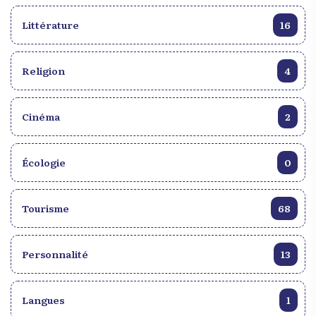
que chaque article est soigneusement ciblé pour
attirer l’attention des moteurs de recherche et des
Littérature
16
clients potentiels. En quelques semaines seulement,
ces articles peuvent commencer à se positionner
Religion
dans les premières positions des résultats de
4
recherche, offrant une visibilité accrue et attirant du
trafic vers votre site web ou vos pages sur les
Cinéma
2
réseaux sociaux.
Écologie
0
Tourisme
68
Personnalité
13
Langues
1