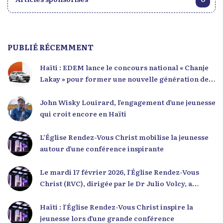
PUBLIÉ RÉCEMMENT
Haïti : EDEM lance le concours national « Chanje
Lakay » pour former une nouvelle génération de
leaders
John Wisky Louirard, l’engagement d’une jeunesse
qui croit encore en Haïti
L’Église Rendez-Vous Christ mobilise la jeunesse
autour d’une conférence inspirante
Le mardi 17 février 2026, l’Église Rendez-Vous
Christ (RVC), dirigée par le Dr Julio Volcy, a
rassemblé plusieurs centaines de jeunes haïtiens
dans ses locaux à Delmas 75 pour une conférence
Haïti : l’Église Rendez-Vous Christ inspire la
placée sous le thème « Menm Ou Menm Tou ».
jeunesse lors d’une grande conférence