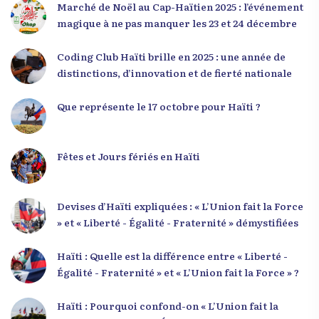
seconde intervention, « Jenès la ak responsablite l
Marché de Noël au Cap-Haïtien 2025 : l’événement
», a souligné le lien indissociable entre potentiel et
magique à ne pas manquer les 23 et 24 décembre
responsabilité. Le Dr Volcy a invité les jeunes à
devenir des acteurs de transformation dans leurs
Coding Club Haïti brille en 2025 : une année de
communautés, à investir dans leur formation et à
distinctions, d’innovation et de fierté nationale
développer un leadership intègre. Appel à un
engagement fort et à la spiritualité
Que représente le 17 octobre pour Haïti ?
Fêtes et Jours fériés en Haïti
Devises d’Haïti expliquées : « L’Union fait la Force
» et « Liberté - Égalité - Fraternité » démystifiées
Haïti : Quelle est la différence entre « Liberté -
Égalité - Fraternité » et « L’Union fait la Force » ?
Haïti : Pourquoi confond-on « L’Union fait la