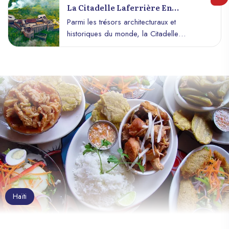
La Citadelle Laferrière En
Huitième Merveille Du Monde ?
Parmi les trésors architecturaux et
historiques du monde, la Citadelle
Laferrière, perchée sur les hauteurs du
nord d’Haïti, occupe une place unique.
Surnommée par certains la "Huitième
merveille du monde", cette forteresse
colossale est bien plus qu’une prouesse
d’ingénierie : elle est un symbole puissant
de liberté, de résilience et de fierté
nationale. Découvrez pourquoi ce site
impressionnant continue de captiver les
visiteurs du monde entier et mérite cette
distinction honorifique.
Haïti