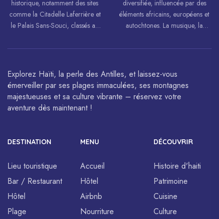
historique, notamment des sites
diversifiée, influencée par des
comme la Citadelle Laferrière et
éléments africains, européens et
le Palais Sans-Souci, classés au
autochtones. La musique, la
patrimoine mondial de
danse, l’art et la cuisine haïtiens
l’UNESCO.
sont célébrés à travers le monde.
Explorez Haïti, la perle des Antilles, et laissez-vous
émerveiller par ses plages immaculées, ses montagnes
majestueuses et sa culture vibrante – réservez votre
aventure dès maintenant !
DESTINATION
MENU
DÉCOUVRIR
Lieu touristique
Accueil
Histoire d'haiti
Bar / Restaurant
Hôtel
Patrimoine
Hôtel
Airbnb
Cuisine
Plage
Nourriture
Culture