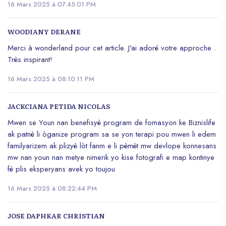
16 Mars 2025 à 07:45:01 PM
WOODIANY DERANE
Merci à wonderland pour cet article. J'ai adoré votre approche .
Très inspirant!
16 Mars 2025 à 08:10:11 PM
JACKCIANA PETIDA NICOLAS
Mwen se Youn nan benefisyè program de fomasyon ke Biznislife
ak patnè li òganize program sa se yon terapi pou mwen li edem
familyarizem ak plizyè lòt fanm e li pèmèt mw devlope konnesans
mw nan youn nan metye nimerik yo kise fotografi e map kontinye
fè plis eksperyans avek yo toujou
16 Mars 2025 à 08:22:44 PM
JOSE DAPHKAR CHRISTIAN