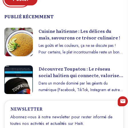
PUBLIÉ RÉCEMMENT
Cuisine haïtienne : Les délices du
maïs, savourons ce trésor culinaire !
Les goûts et les couleurs, ça ne se discute pas !
Pour certains, le plat incontournable reste un bon
riz accompagné de sauce pois et de légumes,
tandis que pour d’autres, le maïs est roi, sous toutes
Découvrez Toupatou : Le réseau
ses formes. Dans cet article de Haïti Wonderland,
social haïtien qui connecte, valorise
nous allons explorer cinq façons de déguster le
et fait gagner
Dans un monde dominé par les géants du
maïs moulu. Pour bien commencer la semaine, de
numérique (Facebook, TikTok, Instagram et autres),
nombreux gourmands apprécient un plat de maïs
Toupatou se distingue comme une lueur d’espoir et
blanc, souvent agrémenté de légumes comme des
d’innovation locale. Développé par l’équipe
épinards ou des tomates. Ce mélange coloré et
NEWSLETTER
dynamique de RTH, sous la direction de Jean Mary
savoureux permet de démarrer le lundi matin sur
Revolus, actuel manager de l’hôtel Manoir
Abonnez-vous à notre newsletter pour rester informé de
une note délicieuse. D’autres trouvent leur bonheur
Adriana, Toupatou s’impose comme l’un des
toutes nos activités et actualités sur Haïti.
dans un plat de maïs accompagné de sauce pois et