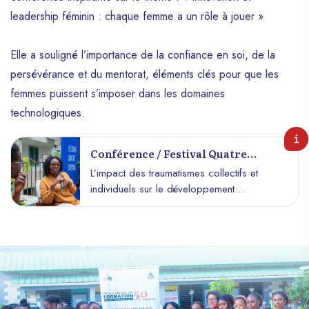
leadership féminin : chaque femme a un rôle à jouer »
Elle a souligné l’importance de la confiance en soi, de la
persévérance et du mentorat, éléments clés pour que les
femmes puissent s’imposer dans les domaines
technologiques.
Conférence / Festival Quatre
Chemins / 21e Édition
L’impact des traumatismes collectifs et
individuels sur le développement
personnel des jeunes à Port-au-Prince Si
les écrivains, comédiens, danseurs,
poètes, entre autres, nous ont gratifiés
avec leurs performances, l’étudiante
mémorante en psychologie à la faculté des
sciences humaines ( FASCH ), Lourdya
Blaise s’est entretenu avec le public autour