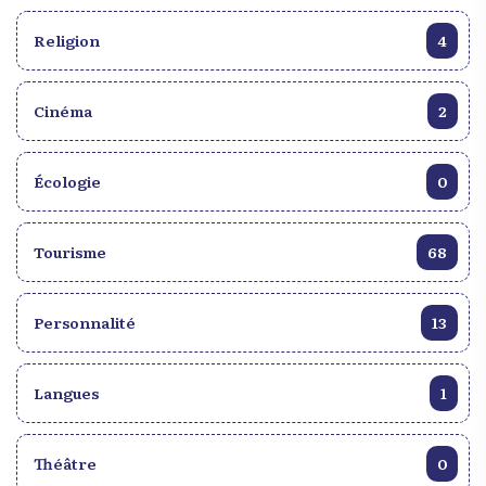
Religion
4
Cinéma
2
Écologie
0
Tourisme
68
Personnalité
13
Langues
1
Théâtre
0