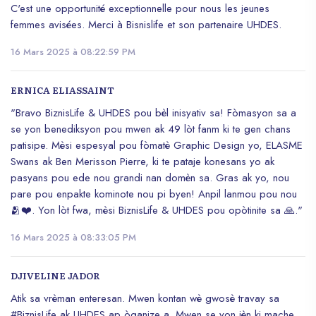
C'est une opportunité exceptionnelle pour nous les jeunes
femmes avisées. Merci à Bisnislife et son partenaire UHDES.
16 Mars 2025 à 08:22:59 PM
ERNICA ELIASSAINT
"Bravo BiznisLife & UHDES pou bèl inisyativ sa! Fòmasyon sa a
se yon benediksyon pou mwen ak 49 lòt fanm ki te gen chans
patisipe. Mèsi espesyal pou fòmatè Graphic Design yo, ELASME
Swans ak Ben Merisson Pierre, ki te pataje konesans yo ak
pasyans pou ede nou grandi nan domèn sa. Gras ak yo, nou
pare pou enpakte kominote nou pi byen! Anpil lanmou pou nou
🫂❤️. Yon lòt fwa, mèsi BiznisLife & UHDES pou opòtinite sa 🙏."
16 Mars 2025 à 08:33:05 PM
DJIVELINE JADOR
Atik sa vrèman enteresan. Mwen kontan wè gwosè travay sa
#BiznisLife ak UHDES ap òganize a. Mwen se yon jèn ki mache