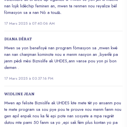
nan lojik lidèchip feminen an, mwen ta renmen nou reyalize bèl
fòmasyon sa a nan Nò a tou🙏.
17 Mars 2025 à 07:40:06 AM
DIANA DÉRAT
Mwen se yon benefisyè nan program fòmasyon sa ,mwen kwè
nan nan chanjman kominote nou e menm nasyon an ,byenfè pa
janm pèdi mèsi Biznislife ak UHDES,ann vanse pou yon pi bon
demen .
17 Mars 2025 à 03:37:16 PM
WIDLINE JEAN
Mwen ap felisite Biznislife ak UHDES kite mete tèt yo ansanm pou
te mete program sa sou pye pou te prouve nou menm fanm nou
gen apil enpak nou ka fè epi pote nan sosyete a mpa regrèt
dutou mte pami 50 fanm sa yo ,epi sak fèm plus kontan yo pa