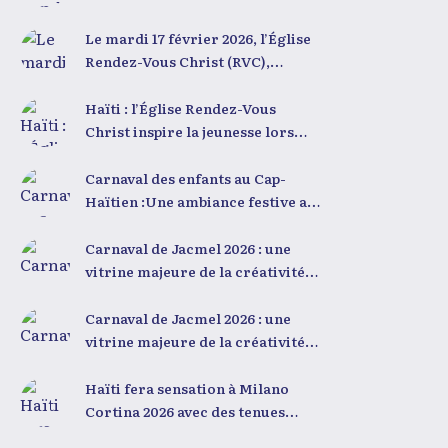
conférence inspirante
Le mardi 17 février 2026, l’Église
Rendez-Vous Christ (RVC),
dirigée par le Dr Julio Volcy, a
rassemblé plusieurs centaines de
Haïti : l’Église Rendez-Vous
jeunes haïtiens dans ses locaux à
Christ inspire la jeunesse lors
Delmas 75 pour une conférence
d’une grande conférence
placée sous le thème « Menm Ou
Carnaval des enfants au Cap-
Menm Tou ». L’événement a offert
Haïtien :Une ambiance festive au
aux participants une occasion
cœur de la ville
unique de se rencontrer,
Carnaval de Jacmel 2026 : une
d’échanger et d’écouter des
vitrine majeure de la créativité
interventions motivantes
culturelle haïtienne
centrées sur le développement
Carnaval de Jacmel 2026 : une
personnel et l’engagement
vitrine majeure de la créativité
citoyen. Des messages forts pour
culturelle haïtienne
la jeunesse Lors de sa première
Haïti fera sensation à Milano
intervention, intitulée « Jenès la
Cortina 2026 avec des tenues
ou kapab », le Dr Julio Volcy a
olympiques uniques au monde