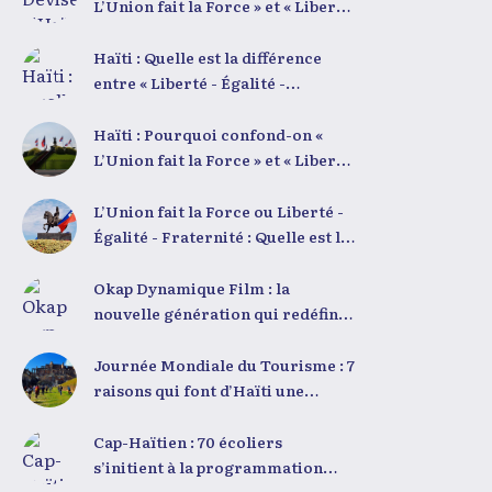
L’Union fait la Force » et « Liberté
nationale. Sa seconde
- Égalité - Fraternité »
intervention, « Jenès la ak
démystifiées
Haïti : Quelle est la différence
responsablite l », a souligné le lien
entre « Liberté - Égalité -
indissociable entre potentiel et
Fraternité » et « L’Union fait la
responsabilité. Le Dr Volcy a
Force » ?
Haïti : Pourquoi confond-on «
invité les jeunes à devenir des
L’Union fait la Force » et « Liberté
acteurs de transformation dans
- Égalité - Fraternité » ?
leurs communautés, à investir
L’Union fait la Force ou Liberté -
dans leur formation et à
Égalité - Fraternité : Quelle est la
développer un leadership intègre.
véritable devise nationale d’Haïti
Appel à un engagement fort et à la
?
Okap Dynamique Film : la
spiritualité
nouvelle génération qui redéfinit
le cinéma haïtien
Journée Mondiale du Tourisme : 7
raisons qui font d’Haïti une
Destination Touristique
Exceptionnelle
Cap-Haïtien : 70 écoliers
s’initient à la programmation