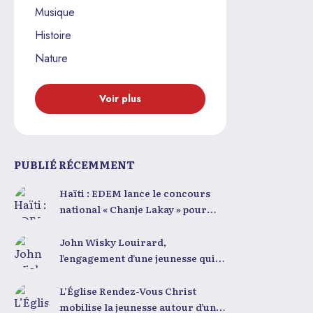
Musique
Histoire
Nature
Voir plus
PUBLIÉ RÉCEMMENT
Haïti : EDEM lance le concours
national « Chanje Lakay » pour
former une nouvelle génération
de leaders
John Wisky Louirard,
l’engagement d’une jeunesse qui
croit encore en Haïti
L’Église Rendez-Vous Christ
mobilise la jeunesse autour d’une