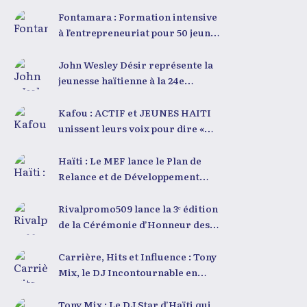
grâce au Coding Club Haïti
Fontamara : Formation intensive
à l’entrepreneuriat pour 50 jeunes
avec LESPWA POU DEMEN
John Wesley Désir représente la
jeunesse haïtienne à la 24e
Université de la Jeunesse et du
Développement 2025
Kafou : ACTIF et JEUNES HAITI
unissent leurs voix pour dire «
DEMEN KA BÈL »
Haïti : Le MEF lance le Plan de
Relance et de Développement
2025-2030 depuis le Grand Nord
Rivalpromo509 lance la 3ᵉ édition
de la Cérémonie d’Honneur des
Jeunes Engagés
Carrière, Hits et Influence : Tony
Mix, le DJ Incontournable en
Haïti
Tony Mix : Le DJ Star d’Haïti qui