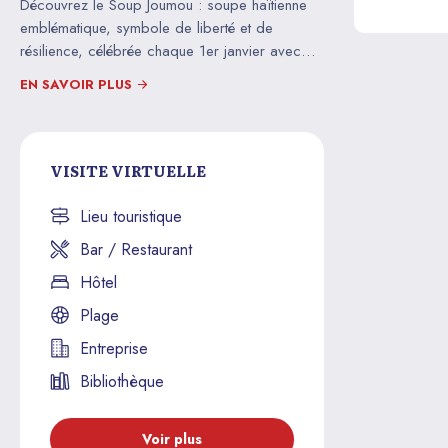
Découvrez le Soup Joumou : soupe haïtienne
 dans l’histoire
historiques Fort Jacques et
la langue et 
emblématique, symbole de liberté et de
et révolutionnaire
Fort Alexandre, témoins du
françaises !
résilience, célébrée chaque 1er janvier avec
courage et de l’ingéniosité
saveurs uniques.
haïtienne !
EN SAVOIR PLUS
VISITE VIRTUELLE
Lieu touristique
Bar / Restaurant
Hôtel
Plage
Entreprise
Bibliothèque
Voir plus