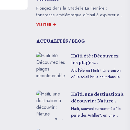
paisible.
Plongez dans la Citadelle La Ferrière :
forteresse emblématique d’Haïti à explorer en
visite immersive VR ou sur mobile.
VISITER
ACTUALITÉS / BLOG
Haïti été : Découvrez
les plages
incontournables
Ah, l’été en Haïti ! Une saison
où le soleil brille haut dans le
ciel azur et les eaux cristallines
de la mer des Caraïbes invitent
Haïti, une destination à
à la détente et à l’aventure.
découvrir : Nature
Lorsque l’on pense à Haïti, ses
époustouflante,
Haïti, souvent surnommée "la
plages paradisiaques ne sont
Histoire riche et
perle des Antilles", est une
peut-être pas la première chose
Culture vibrante
destination fascinante pour les
qui vient à l’esprit, mais cette
voyageurs en quête