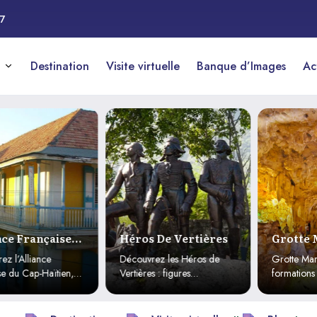
17
Destination
Visite virtuelle
Banque d’Images
Ac
Française
Héros De Vertières
Grotte Mar
ien
Jeanne
Alliance
Découvrez les Héros de
Grotte Marie-Jea
 Cap-Haïtien,
Vertières : figures
formations natur
turel où
emblématiques de
histoire révoluti
e du XIXe siècle
l’indépendance haïtienne et
Explorez ce sy
 promotion de
de la victoire historique de
liberté et de pa