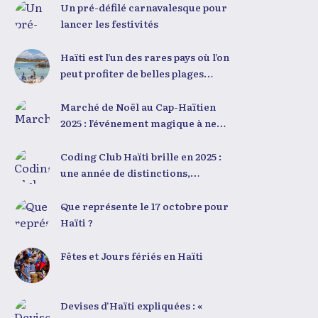
exhorté les jeunes à croire en
Un pré-défilé carnavalesque pour
leur potentiel et à rejeter toute
lancer les festivités
forme de fatalisme. Il a
particulièrement insisté sur
Haïti est l’un des rares pays où l’on
l’importance de changer de
peut profiter de belles plages
mentalité : « Nous ne pouvons pas
toute l’année, quelle que soit la
résoudre un problème avec la
saison
Marché de Noël au Cap-Haïtien
mentalité qui l’a créé. » Il a
2025 : l’événement magique à ne
encouragé la jeunesse à adopter
pas manquer les 23 et 24
une nouvelle manière de penser,
décembre
Coding Club Haïti brille en 2025 :
fondée sur la discipline,
une année de distinctions,
l’excellence et la responsabilité.
d’innovation et de fierté nationale
Le révérend a également rappelé
Que représente le 17 octobre pour
que la jeunesse haïtienne
Haïti ?
représente près de 70 % de la
population du pays, et qu’un
Fêtes et Jours fériés en Haïti
engagement structuré de
seulement 4 % d’entre eux
pourrait modifier
Devises d’Haïti expliquées : «
significativement la trajectoire