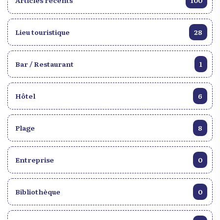
Lieu touristique
28
Bar / Restaurant
1
Hôtel
6
Plage
8
Entreprise
0
Bibliothèque
0