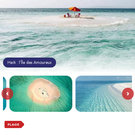
Haïti : l’Île des Amoureux
‹
›
PLAGE