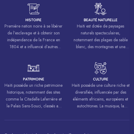
HISTOIRE
BEAUTÉ NATURELLE
Première nation noire à se libérer
Haïti est dotée de paysages
de l’esclavage et à obtenir son
naturels spectaculaires,
indépendance de la France en
notamment des plages de sable
1804 et a influencé d’autres
blanc, des montagnes et une
mouvements de libération à
biodiversité riche.
travers le monde, inspirant des
luttes pour la liberté et l’égalité.
PATRIMOINE
CULTURE
Haïti possède un riche patrimoine
Haïti possède une culture riche et
historique, notamment des sites
diversifiée, influencée par des
comme la Citadelle Laferrière et
éléments africains, européens et
le Palais Sans-Souci, classés au
autochtones. La musique, la
patrimoine mondial de
danse, l’art et la cuisine haïtiens
l’UNESCO.
sont célébrés à travers le monde.