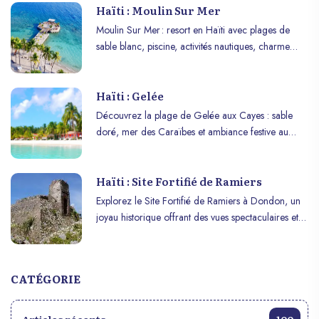
Haïti : Moulin Sur Mer
Moulin Sur Mer : resort en Haïti avec plages de
sable blanc, piscine, activités nautiques, charme
historique et cadre tropical paisible.
Haïti : Gelée
Découvrez la plage de Gelée aux Cayes : sable
doré, mer des Caraïbes et ambiance festive au
cœur d’Haïti.
Haïti : Site Fortifié de Ramiers
Explorez le Site Fortifié de Ramiers à Dondon, un
joyau historique offrant des vues spectaculaires et
une plongée captivante dans l’histoire haïtienne !
CATÉGORIE
Articles récents
100