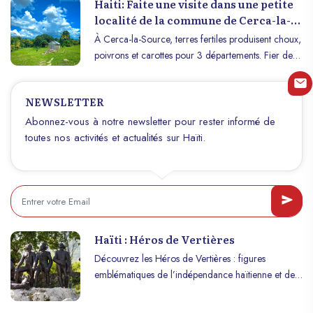
Haiti: Faite une visite dans une petite
localité de la commune de Cerca-la-
Source qui s’appelle Zabriko
À Cerca-la-Source, terres fertiles produisent choux,
poivrons et carottes pour 3 départements. Fier de
promouvoir Haïti malgré l'absence de l'État.
NEWSLETTER
Abonnez-vous à notre newsletter pour rester informé de
toutes nos activités et actualités sur Haïti.
Haïti : Héros de Vertières
Découvrez les Héros de Vertières : figures
emblématiques de l’indépendance haïtienne et de
la victoire historique de 1803.