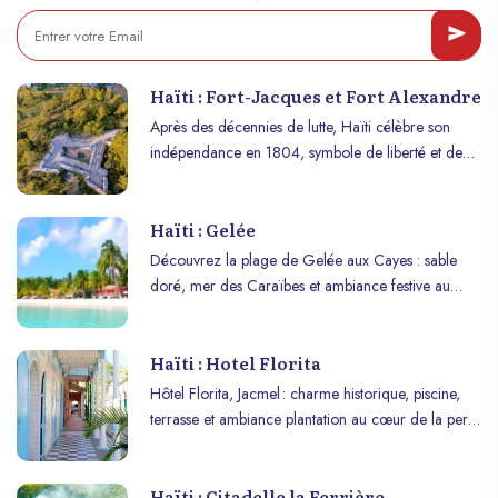
Haïti : Fort-Jacques et Fort Alexandre
Après des décennies de lutte, Haïti célèbre son
indépendance en 1804, symbole de liberté et de
résilience. Explorez les forts historiques Fort Jacques
et Fort Alexandre, témoins du courage et de
Haïti : Gelée
l’ingéniosité haïtienne !
Découvrez la plage de Gelée aux Cayes : sable
doré, mer des Caraïbes et ambiance festive au
cœur d’Haïti.
Haïti : Hotel Florita
Hôtel Florita, Jacmel : charme historique, piscine,
terrasse et ambiance plantation au cœur de la perle
haïtienne.
Haïti : Citadelle la Ferrière