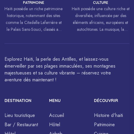
PATRIMOINE
CULTURE
Haïti possède un riche patrimoine
Haïti possède une culture riche et
historique, notamment des sites
diversifiée, influencée par des
comme la Citadelle Laferrière et
éléments africains, européens et
le Palais Sans-Souci, classés au
autochtones. La musique, la
patrimoine mondial de
danse, l’art et la cuisine haïtiens
l’UNESCO.
sont célébrés à travers le monde.
Explorez Haïti, la perle des Antilles, et laissez-vous
émerveiller par ses plages immaculées, ses montagnes
majestueuses et sa culture vibrante – réservez votre
aventure dès maintenant !
DESTINATION
MENU
DÉCOUVRIR
Lieu touristique
Accueil
Histoire d'haiti
Bar / Restaurant
Hôtel
Patrimoine
Hôtel
Airbnb
Cuisine