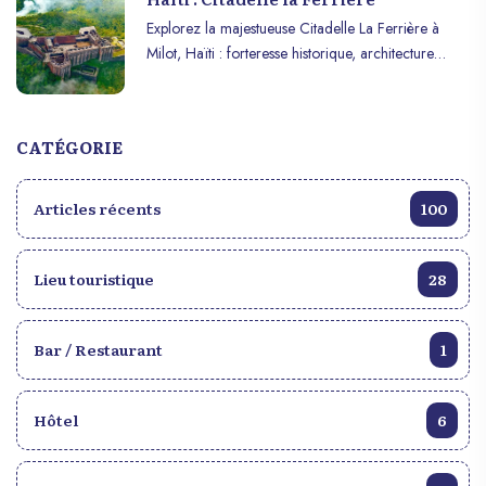
Explorez la majestueuse Citadelle La Ferrière à
Milot, Haïti : forteresse historique, architecture
impressionnante et vues panoramiques sur les
montagnes.
CATÉGORIE
Articles récents
100
Lieu touristique
28
Bar / Restaurant
1
Hôtel
6