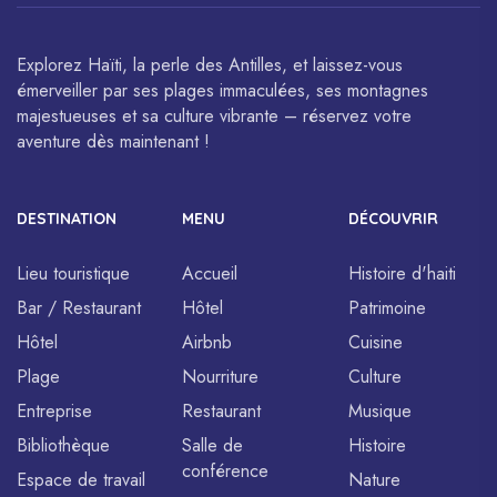
l’UNESCO.
sont célébrés à travers le monde.
Explorez Haïti, la perle des Antilles, et laissez-vous
émerveiller par ses plages immaculées, ses montagnes
majestueuses et sa culture vibrante – réservez votre
aventure dès maintenant !
DESTINATION
MENU
DÉCOUVRIR
Lieu touristique
Accueil
Histoire d'haiti
Bar / Restaurant
Hôtel
Patrimoine
Hôtel
Airbnb
Cuisine
Plage
Nourriture
Culture
Entreprise
Restaurant
Musique
Bibliothèque
Salle de
Histoire
conférence
Espace de travail
Nature