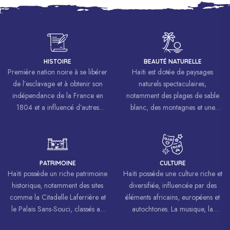
HISTOIRE
BEAUTÉ NATURELLE
Première nation noire à se libérer
Haïti est dotée de paysages
de l’esclavage et à obtenir son
naturels spectaculaires,
indépendance de la France en
notamment des plages de sable
1804 et a influencé d’autres
blanc, des montagnes et une
mouvements de libération à
biodiversité riche.
travers le monde, inspirant des
luttes pour la liberté et l’égalité.
PATRIMOINE
CULTURE
Haïti possède un riche patrimoine
Haïti possède une culture riche et
historique, notamment des sites
diversifiée, influencée par des
comme la Citadelle Laferrière et
éléments africains, européens et
le Palais Sans-Souci, classés au
autochtones. La musique, la
patrimoine mondial de
danse, l’art et la cuisine haïtiens