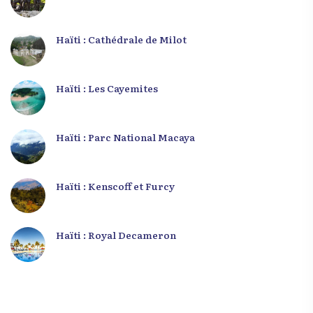
Haïti : Cathédrale de Milot
Haïti : Les Cayemites
Haïti : Parc National Macaya
Haïti : Kenscoff et Furcy
Haïti : Royal Decameron