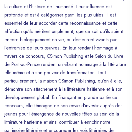
15 000 HTG + livres + certificat » et «
la culture et l’histoire de l’humanité. Leur influence est
Prix du public : 5 000 HTG + certificat +
profonde et est à catégoriser parmi les plus utiles. Il est
livres», les meilleurs textes feront partie
essentiel de leur accorder cette reconnaissance et cette
d’une anthologie qui sera publiée chez les
affection qu’ils méritent amplement, que ce soit qu’ils soient
Éditions Répérages. Il est à noter qu’il y
encore biologiquement en vie, ou demeurent vivants par
aura un gagnant pour chaque prix. Une
telle initiative traduit l’engagement de
l’entremise de leurs œuvres. En leur rendant hommage à
l’ACTIF à inscrire dans l’éternité des
travers ce concours, CSimon Publishing et le Salon du Livre
auteurs qui embrassent la cause des
de Port-au-Prince rendent un vibrant hommage à la littérature
enfants démunis tout en enrichissant le
elle-même et à son pouvoir de transformation. Tout
patrimoine littéraire haïtien. À tous ceux qui
croient que, par la poésie, on peut faire
particulièrement, la maison CSimon Publishing, qu’en à elle,
de sa vie un chef-d’œuvre, ce concours
démontre son attachement à la littérature haïtienne et à son
vous tend la main. Par la même occasion,
développement global. En finançant en grande partie ce
il offre l’opportunité de contribuer au
concours, elle témoigne de son envie d’investir auprès des
programme de protection de l’enfant piloté
jeunes pour l’émergence de nouvelles têtes au sein de la
par ACTIF. Chaque participant peut
soumettre un seul texte. Ce dernier doit être
littérature haïtienne et ainsi contribuer à enrichir notre
envoyé par mail à l’adresse suivante :
patrimoine littéraire et encourager les voix littéraires de