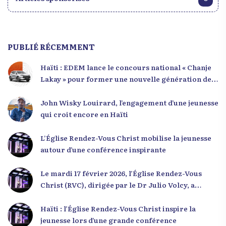
PUBLIÉ RÉCEMMENT
Haïti : EDEM lance le concours national « Chanje
Lakay » pour former une nouvelle génération de
leaders
John Wisky Louirard, l’engagement d’une jeunesse
qui croit encore en Haïti
L’Église Rendez-Vous Christ mobilise la jeunesse
autour d’une conférence inspirante
Le mardi 17 février 2026, l’Église Rendez-Vous
Christ (RVC), dirigée par le Dr Julio Volcy, a
rassemblé plusieurs centaines de jeunes haïtiens
dans ses locaux à Delmas 75 pour une conférence
Haïti : l’Église Rendez-Vous Christ inspire la
placée sous le thème « Menm Ou Menm Tou ».
jeunesse lors d’une grande conférence