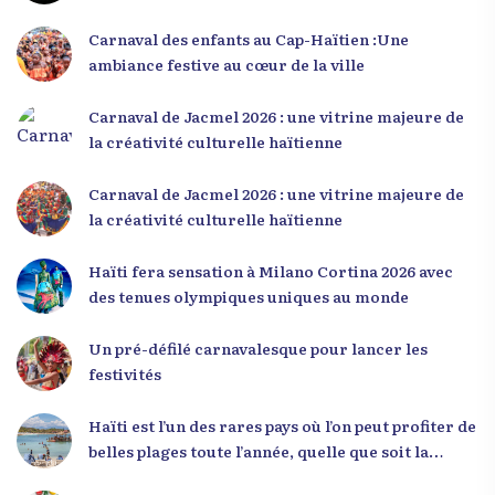
L’événement a offert aux participants une
occasion unique de se rencontrer, d’échanger et
Carnaval des enfants au Cap-Haïtien :Une
d’écouter des interventions motivantes centrées
ambiance festive au cœur de la ville
sur le développement personnel et l’engagement
citoyen. Des messages forts pour la jeunesse Lors
Carnaval de Jacmel 2026 : une vitrine majeure de
de sa première intervention, intitulée « Jenès la
la créativité culturelle haïtienne
ou kapab », le Dr Julio Volcy a exhorté les jeunes à
croire en leur potentiel et à rejeter toute forme
Carnaval de Jacmel 2026 : une vitrine majeure de
de fatalisme. Il a particulièrement insisté sur
la créativité culturelle haïtienne
l’importance de changer de mentalité : « Nous ne
pouvons pas résoudre un problème avec la
Haïti fera sensation à Milano Cortina 2026 avec
mentalité qui l’a créé. » Il a encouragé la jeunesse
des tenues olympiques uniques au monde
à adopter une nouvelle manière de penser, fondée
sur la discipline, l’excellence et la responsabilité.
Un pré-défilé carnavalesque pour lancer les
Le révérend a également rappelé que la jeunesse
festivités
haïtienne représente près de 70 % de la population
du pays, et qu’un engagement structuré de
Haïti est l’un des rares pays où l’on peut profiter de
seulement 4 % d’entre eux pourrait modifier
belles plages toute l’année, quelle que soit la
significativement la trajectoire nationale. Sa
saison
seconde intervention, « Jenès la ak responsablite l