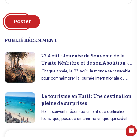
Poster
PUBLIÉ RÉCEMMENT
23 Août : Journée du Souvenir de la
Traite Négrière et de son Abolition -
Haïti, Pilier de la Liberté.
Chaque année, le 23 août, le monde se rassemble
pour commémorer la Journée internationale du
souvenir de la traite négrière et de son abolition,
une initiative de l’UNESCO lancée en 1998. Cette
Le tourisme en Haïti : Une destination
journée de mémoire est dédiée à la tragédie de la
pleine de surprises
traite négrière et à l’abolition de l’esclavage, un
Haïti, souvent méconnue en tant que destination
épisode sombre de l’histoire mondiale qui continue
touristique, possède un charme unique qui séduit
d’éclairer les consciences. Cependant, au cœur de
les visiteurs en quête d’authenticité, d’histoire et de
cette histoire se trouve un événement
paysages à couper le souffle. Avec ses plages
révolutionnaire qui a changé le cours de l’humanité