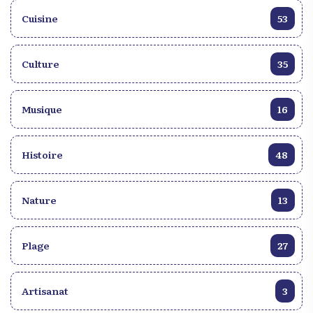
fondamentaux et prioritaires de la Nation. Pour
Cuisine
53
instaurer un régime gouvernemental basé sur les
libertés fondamentales et le respect des droits
humains, la paix sociale, l’équité économique, la
Culture
35
concertation et la participation de toute la
population aux grandes décisions engageant la vie
Musique
nationale, par une décentralisation effective.
16
Histoire
48
Nature
13
Plage
27
Artisanat
3