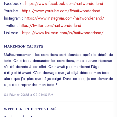
Facebook :
https://www.facebook.com/haitiwonderland
cliquant sur ce lien :
Youtube :
https://www.youtube.com/@haitiwonderland
https://form.jotform.com/242596699603068.
Il est demandé de les contacter à
Instagram :
https://www.instagram.com/haitiwonderland/
l’adresse suivante:
Twitter :
https://twitter.com/haitiwonderland
salondulivre2023@gmail.com en cas de
Linkedin :
https://www.linkedin.com/in/haitiwonderland/
difficultés. Le Salon du Livre de Port-au-
Prince se veut toujours fidèle à sa
MAKENSON CAJUSTE
philosophie, qui est d’offrir une plateforme
aux jeunes auteurs et de valoriser la
Malheureusement, les conditions sont données après le dépôt du
richesse de la production littéraire
texte. On a beau demander les conditions, mais aucune réponse
haïtienne, en soutenant les nouveaux
n'a été donnée à cet effet. On n'avait pas mentionné l'âge
auteurs qui contribuent à son essor. Cet
d'éligibilité avant. C'est domage que j'ai déjà dépose mon texte
événement s’inscrit dans la continuité de la
alors que j'ai plus que l'âge exigé. Dans ce cas, je me demande
première édition, visant à permettre
si je dois reprendre mon texte ?
l’émergence d’un environnement propice
04 Février 2025 à 03:21:40 PM
aux échanges, où les jeunes auteurs
peuvent se rencontrer, partager leurs
expériences et engager le dialogue avec
WITCHEL TCHEETTO VILMÉ
les lecteurs et les professionnels du livre.