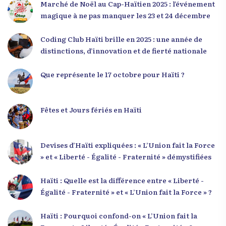
Marché de Noël au Cap-Haïtien 2025 : l’événement
», a souligné le lien indissociable entre potentiel et
magique à ne pas manquer les 23 et 24 décembre
responsabilité. Le Dr Volcy a invité les jeunes à
devenir des acteurs de transformation dans leurs
Coding Club Haïti brille en 2025 : une année de
communautés, à investir dans leur formation et à
distinctions, d’innovation et de fierté nationale
développer un leadership intègre. Appel à un
engagement fort et à la spiritualité
Que représente le 17 octobre pour Haïti ?
Fêtes et Jours fériés en Haïti
Devises d’Haïti expliquées : « L’Union fait la Force
» et « Liberté - Égalité - Fraternité » démystifiées
Haïti : Quelle est la différence entre « Liberté -
Égalité - Fraternité » et « L’Union fait la Force » ?
Haïti : Pourquoi confond-on « L’Union fait la