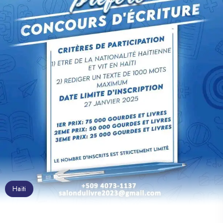
Transformation et d’Intégration Formelle)
une pierre philosophale. Pas seulement
pour cette organisation, mais aussi pour
tous ceux qui croient que l’écriture peut
aider à rallumer les étoiles. Face à cette
urgence d’agir, c’est « une initiative pour
sensibiliser, dénoncer et affirmer haut et
fort que chaque enfant compte, chaque
enfant mérite protection, espoir et avenir»
peut-on lire dans le document descriptif du
concours. Que comptez-vous donc faire
de votre lumière humaine ? À travers ce
concours, les participants ont l’occasion
de poser un acte de résistance, tel un cri
de conscience pour porter la voix de
l’enfance brisée. Ouvert du 18 mai au 18
Haïti
juin, « Timoun se Moun » s’adresse à tout
Haïtien vivant dans le pays et âgé de 18
ans et plus. Les textes doivent être soumis