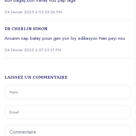
Bon bagay,bon travay nou pap lage
Au dire des organisateurs de l’evènement,
votre participation en tant que jeune auteur,
04 Février 2025 à 03:25:56 PM
sera essentielle pour enrichir le salon et
offrir une expérience diversifiée aux
DR CHERLIN SIMON
visiteurs. L’invitation à rejoindre cette noble
initiative est lancée aux jeunes auteurs
Ansanm nap batay poun gen yon loy edikasyon Nan peyi nou
n’ayant pas encore publié 5 livres. Vous
04 Février 2025 à 07:53:31 PM
qui êtes concernés, la balle est désormais
dans votre camp. N’hésitez pas à aller
faire de ce jour, du 13 décembre 2024,
une journée inoubliable pour tous les
LAISSEZ UN COMMENTAIRE
amoureux des livres .