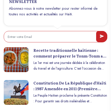
NEWSLETTER
paradisiaques, son patrimoine historique riche et sa
: l’insurrection des esclaves à Saint-Domingue,
culture vibrante, Haïti offre une expérience
Abonnez-vous à notre newsletter pour rester informé de
aujourd’hui connue sous le nom de République
inoubliable. Plongeons ensemble dans ce que le
toutes nos activités et actualités sur Haïti.
d’Haïti.
tourisme en Haïti a de mieux à offrir.
Recette traditionnelle haïtienne :
comment préparer le Tonm-Tonm au
fruit à pain pour célébrer le 1er Mai
Le 1er mai est une journée dédiée à la célébration
du travail et de l’agriculture. C’est l’occasion de
mettre en valeur les produits de la terre et de
savourer les saveurs authentiques de notre terroir.
Constitution De La République d’Haïti
Haïti Wonderland vous propose une recette
: 1987 Amendée en 2011 (Première
traditionnelle qui met en lumière un fruit
partie)
Le Peuple Haïtien proclame la présente Constitution
emblématique de la cuisine haïtienne : le fruit à
: Pour garantir ses droits inaliénables et
pain. Découvrez comment préparer le délicieux
imprescriptibles à la vie, a la liberté et la poursuite
"Tonm-Tonm", un accompagnement parfait pour