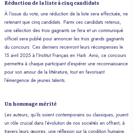
Réduction de la liste à cinq candidats
en créole. Derrière cette initiative, ACTIF
entend d’une part affirmer notre identité
À l’issue du vote, une réduction de la liste sera effectuée, ne
culturelle et linguistique, d’autre part
retenant que cinq candidats. Parmi ces candidats retenus,
enrichir notre littérature créole, la valoriser
et encourager la créativité dans notre
une sélection des trois gagnants se fera et un communiqué
langue vernaculaire. Le texte ne doit pas
officiel sera publié pour annoncer les trois grands gagnants
excéder 500 mots. Le format retenu est le
du concours. Ces derniers recevront leurs récompenses le
PDF, la police Times New Roman, la taille
15 avril 2025 à l’Institut Français en Haïti. Ainsi, ce concours
12 et l’interligne 1,5. Ce concours veut
permettra à chaque participant d’espérer une reconnaissance
offrir une part de tendresse à ces enfants
qui sont les premières victimes de la
pour son amour de la littérature, tout en favorisant
descente aux enfers du pays. Pour évaluer
l’émergence de jeunes talents.
la qualité littéraire des textes reçus et leur
essence, un jury est composé de Ruthza
Paul, Douglas Zamor et Darly Renois. La
Un hommage mérité
première est médecin et lauréate de la
première édition de ce concours. Les deux
Les auteurs, qu’ils soient contemporains ou classiques, jouent
autres évoluent dans les domaines de la
un rôle crucial dans l’évolution de nos sociétés en offrant, à
sociologie, de la psychologie et de la
travers leurs œuvres, une réflexion sur la condition humaine,
littérature. Au-delà des prix « Prix du jury :