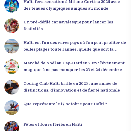
Haïti fera sensation à Milano Cortina 2026 avec
mentalité qui l’a créé. » Il a encouragé la jeunesse
des tenues olympiques uniques au monde
à adopter une nouvelle manière de penser, fondée
sur la discipline, l’excellence et la responsabilité.
Un pré-défilé carnavalesque pour lancer les
Le révérend a également rappelé que la jeunesse
festivités
haïtienne représente près de 70 % de la population
du pays, et qu’un engagement structuré de
Haïti est l’un des rares pays où l’on peut profiter de
seulement 4 % d’entre eux pourrait modifier
belles plages toute l’année, quelle que soit la
significativement la trajectoire nationale. Sa
saison
seconde intervention, « Jenès la ak responsablite l
Marché de Noël au Cap-Haïtien 2025 : l’événement
», a souligné le lien indissociable entre potentiel et
magique à ne pas manquer les 23 et 24 décembre
responsabilité. Le Dr Volcy a invité les jeunes à
devenir des acteurs de transformation dans leurs
Coding Club Haïti brille en 2025 : une année de
communautés, à investir dans leur formation et à
distinctions, d’innovation et de fierté nationale
développer un leadership intègre. Appel à un
engagement fort et à la spiritualité
Que représente le 17 octobre pour Haïti ?
Fêtes et Jours fériés en Haïti