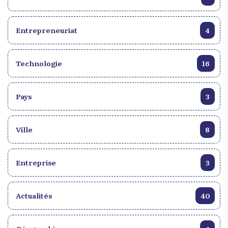
qui transcende les frontières et les époques. La
mettre en lumière une fois de plus la culture
participation d’Haïti dans l’abolition de l’esclavage
haïtienne.
dans le monde reste un chapitre crucial de
Entrepreneuriat
4
l’histoire de l’humanité. À travers leur courage et
leur détermination, les Haïtiens ont ouvert la voie à
un avenir où la liberté et l’égalité sont des droits
Technologie
16
inaliénables pour tous.
Pays
3
Ville
8
Entreprise
3
Actualités
40