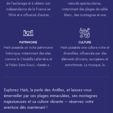
de l’esclavage et à obtenir son
naturels spectaculaires,
indépendance de la France en
notamment des plages de sable
1804 et a influencé d’autres
blanc, des montagnes et une
mouvements de libération à
biodiversité riche.
travers le monde, inspirant des
luttes pour la liberté et l’égalité.
PATRIMOINE
CULTURE
Haïti possède un riche patrimoine
Haïti possède une culture riche et
historique, notamment des sites
diversifiée, influencée par des
comme la Citadelle Laferrière et
éléments africains, européens et
le Palais Sans-Souci, classés au
autochtones. La musique, la
patrimoine mondial de
danse, l’art et la cuisine haïtiens
l’UNESCO.
sont célébrés à travers le monde.
Explorez Haïti, la perle des Antilles, et laissez-vous
émerveiller par ses plages immaculées, ses montagnes
majestueuses et sa culture vibrante – réservez votre
aventure dès maintenant !