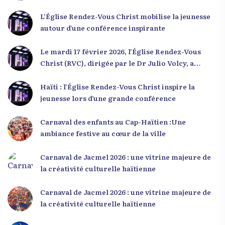
L’Église Rendez-Vous Christ mobilise la jeunesse
autour d’une conférence inspirante
Le mardi 17 février 2026, l’Église Rendez-Vous
Christ (RVC), dirigée par le Dr Julio Volcy, a
rassemblé plusieurs centaines de jeunes haïtiens
dans ses locaux à Delmas 75 pour une conférence
Haïti : l’Église Rendez-Vous Christ inspire la
placée sous le thème « Menm Ou Menm Tou ».
jeunesse lors d’une grande conférence
L’événement a offert aux participants une
occasion unique de se rencontrer, d’échanger et
Carnaval des enfants au Cap-Haïtien :Une
d’écouter des interventions motivantes centrées
ambiance festive au cœur de la ville
sur le développement personnel et l’engagement
citoyen. Des messages forts pour la jeunesse Lors
Carnaval de Jacmel 2026 : une vitrine majeure de
de sa première intervention, intitulée « Jenès la
la créativité culturelle haïtienne
ou kapab », le Dr Julio Volcy a exhorté les jeunes à
croire en leur potentiel et à rejeter toute forme
Carnaval de Jacmel 2026 : une vitrine majeure de
de fatalisme. Il a particulièrement insisté sur
la créativité culturelle haïtienne
l’importance de changer de mentalité : « Nous ne
pouvons pas résoudre un problème avec la