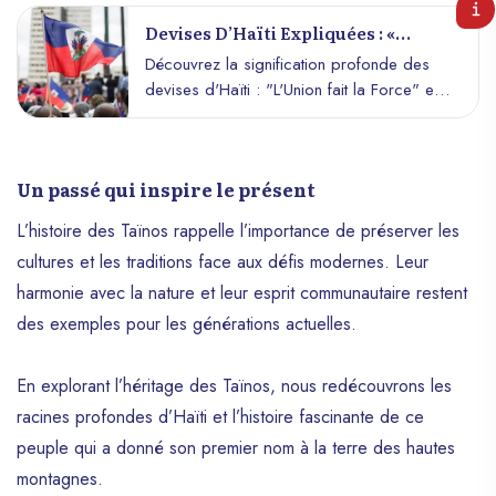
Devises D’Haïti Expliquées : «
L’Union Fait La Force » Et « Liberté -
Découvrez la signification profonde des
Égalité - Fraternité » Démystifiées
devises d'Haïti : "L'Union fait la Force" et
"Liberté-Égalité-Fraternité". Histoire,
symboles et héritage de la première
République noire libre.
Un passé qui inspire le présent
L’histoire des Taïnos rappelle l’importance de préserver les
cultures et les traditions face aux défis modernes. Leur
harmonie avec la nature et leur esprit communautaire restent
des exemples pour les générations actuelles.
En explorant l’héritage des Taïnos, nous redécouvrons les
racines profondes d’Haïti et l’histoire fascinante de ce
peuple qui a donné son premier nom à la terre des hautes
montagnes.