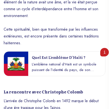
élément de la nature avait une âme, et la vie était perçue
comme un cycle d’interdépendance entre l’homme et son
environnement.
Cette spiritualité, bien que transformée par les influences
extérieures, est encore présente dans certaines traditions
haïtiennes.
Quel Est L’emblème D’Haïti ?
L’emblème national d’Haïti est un symbole
puissant de l’identité du pays, de son
histoire et de ses valeurs. Il incarne la lutte
pour l’indépendance et les principes
fondamentaux qui unissent les Haïtiens. Cet
La rencontre avec Christophe Colomb
article explore en profondeur l’emblème
national d’Haïti, ses éléments, sa
L’arrivée de Christophe Colomb en 1492 marque le début
signification et son importance pour la
d’une ère tragique pour les Taïnos.