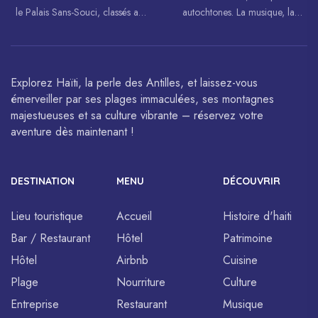
le Palais Sans-Souci, classés au
autochtones. La musique, la
patrimoine mondial de
danse, l’art et la cuisine haïtiens
l’UNESCO.
sont célébrés à travers le monde.
Explorez Haïti, la perle des Antilles, et laissez-vous
émerveiller par ses plages immaculées, ses montagnes
majestueuses et sa culture vibrante – réservez votre
aventure dès maintenant !
DESTINATION
MENU
DÉCOUVRIR
Lieu touristique
Accueil
Histoire d'haiti
Bar / Restaurant
Hôtel
Patrimoine
Hôtel
Airbnb
Cuisine
Plage
Nourriture
Culture
Entreprise
Restaurant
Musique