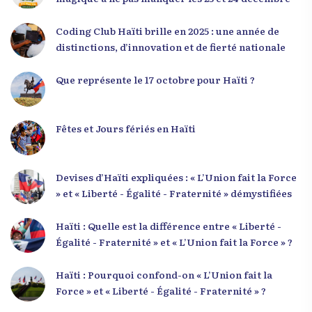
responsabilité. Le Dr Volcy a invité les jeunes à
devenir des acteurs de transformation dans leurs
Coding Club Haïti brille en 2025 : une année de
communautés, à investir dans leur formation et à
distinctions, d’innovation et de fierté nationale
développer un leadership intègre. Appel à un
engagement fort et à la spiritualité
Que représente le 17 octobre pour Haïti ?
Fêtes et Jours fériés en Haïti
Devises d’Haïti expliquées : « L’Union fait la Force
» et « Liberté - Égalité - Fraternité » démystifiées
Haïti : Quelle est la différence entre « Liberté -
Égalité - Fraternité » et « L’Union fait la Force » ?
Haïti : Pourquoi confond-on « L’Union fait la
Force » et « Liberté - Égalité - Fraternité » ?