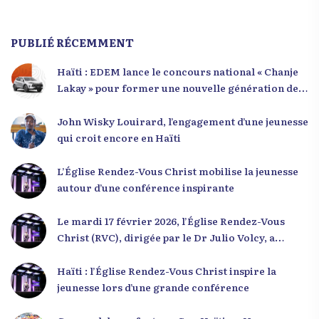
PUBLIÉ RÉCEMMENT
Haïti : EDEM lance le concours national « Chanje
Lakay » pour former une nouvelle génération de
leaders
John Wisky Louirard, l’engagement d’une jeunesse
qui croit encore en Haïti
L’Église Rendez-Vous Christ mobilise la jeunesse
autour d’une conférence inspirante
Le mardi 17 février 2026, l’Église Rendez-Vous
Christ (RVC), dirigée par le Dr Julio Volcy, a
rassemblé plusieurs centaines de jeunes haïtiens
dans ses locaux à Delmas 75 pour une conférence
Haïti : l’Église Rendez-Vous Christ inspire la
placée sous le thème « Menm Ou Menm Tou ».
jeunesse lors d’une grande conférence
L’événement a offert aux participants une