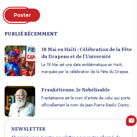
Poster
PUBLIÉ RÉCEMMENT
18 Mai en Haïti : Célébration de la Fête
du Drapeau et de l’Université
Le 18 Mai est une date emblématique en Haïti,
marquée par la célébration de la Fête du Drapeau
et de l’Université. Cette journée commémore la
création du drapeau haïtien et met en lumière
Frankétienne, le Nobélisable
l’importance de l’éducation et de l’université dans
Frankétienne est le nom d’artiste de celui qui porta
le pays. L’histoire et la signification de cette journée
officiellement le nom de Jean-Pierre Basilic Dantor.
sont profondément ancrées dans l’identité nationale
Il est né dans le département de l’Artibonite, en
haïtienne.
Haïti, un 12 avril 1936. Son père, qui ne l’a pas
reconnu à sa naissance, était, selon ses propos, un
NEWSLETTER
industriel américain qui était venu faire affaire en