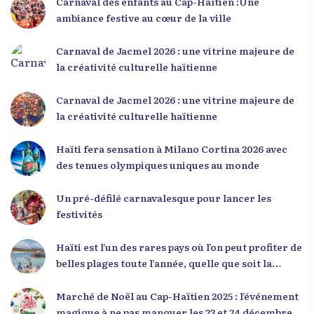
occasion unique de se rencontrer, d’échanger et
Carnaval des enfants au Cap-Haïtien :Une
d’écouter des interventions motivantes centrées
ambiance festive au cœur de la ville
sur le développement personnel et l’engagement
citoyen. Des messages forts pour la jeunesse Lors
Carnaval de Jacmel 2026 : une vitrine majeure de
de sa première intervention, intitulée « Jenès la
la créativité culturelle haïtienne
ou kapab », le Dr Julio Volcy a exhorté les jeunes à
croire en leur potentiel et à rejeter toute forme
Carnaval de Jacmel 2026 : une vitrine majeure de
de fatalisme. Il a particulièrement insisté sur
la créativité culturelle haïtienne
l’importance de changer de mentalité : « Nous ne
pouvons pas résoudre un problème avec la
Haïti fera sensation à Milano Cortina 2026 avec
mentalité qui l’a créé. » Il a encouragé la jeunesse
des tenues olympiques uniques au monde
à adopter une nouvelle manière de penser, fondée
sur la discipline, l’excellence et la responsabilité.
Un pré-défilé carnavalesque pour lancer les
Le révérend a également rappelé que la jeunesse
festivités
haïtienne représente près de 70 % de la population
du pays, et qu’un engagement structuré de
Haïti est l’un des rares pays où l’on peut profiter de
seulement 4 % d’entre eux pourrait modifier
belles plages toute l’année, quelle que soit la
significativement la trajectoire nationale. Sa
saison
seconde intervention, « Jenès la ak responsablite l
Marché de Noël au Cap-Haïtien 2025 : l’événement
», a souligné le lien indissociable entre potentiel et
magique à ne pas manquer les 23 et 24 décembre