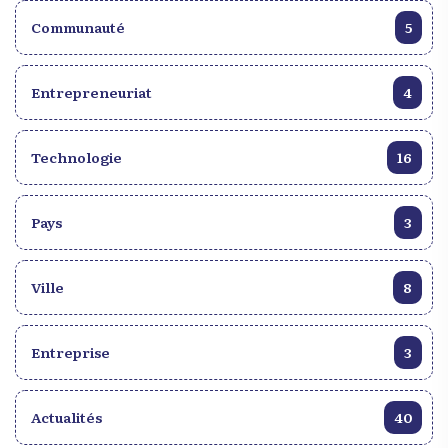
manbo, et domino rassemblent les gens, favorisant
la camaraderie et l’amusement. Les traditions
Communauté
5
haïtiennes sont un mélange harmonieux de
spiritualité, de communauté, et de diversité
Entrepreneuriat
4
culturelle. Chaque aspect, des fêtes nationales aux
jeux traditionnels, contribue à tisser le riche tapis
culturel qui fait la fierté d’Haïti. Ces traditions sont
Technologie
16
le cœur battant de la nation, un héritage précieux
qui continue de se transmettre de génération en
génération.
Pays
3
Ville
8
Entreprise
3
Actualités
40