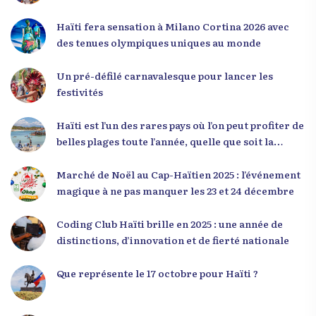
l’importance de changer de mentalité : « Nous ne
pouvons pas résoudre un problème avec la
Haïti fera sensation à Milano Cortina 2026 avec
mentalité qui l’a créé. » Il a encouragé la jeunesse
des tenues olympiques uniques au monde
à adopter une nouvelle manière de penser, fondée
sur la discipline, l’excellence et la responsabilité.
Un pré-défilé carnavalesque pour lancer les
Le révérend a également rappelé que la jeunesse
festivités
haïtienne représente près de 70 % de la population
du pays, et qu’un engagement structuré de
Haïti est l’un des rares pays où l’on peut profiter de
seulement 4 % d’entre eux pourrait modifier
belles plages toute l’année, quelle que soit la
significativement la trajectoire nationale. Sa
saison
seconde intervention, « Jenès la ak responsablite l
Marché de Noël au Cap-Haïtien 2025 : l’événement
», a souligné le lien indissociable entre potentiel et
magique à ne pas manquer les 23 et 24 décembre
responsabilité. Le Dr Volcy a invité les jeunes à
devenir des acteurs de transformation dans leurs
Coding Club Haïti brille en 2025 : une année de
communautés, à investir dans leur formation et à
distinctions, d’innovation et de fierté nationale
développer un leadership intègre. Appel à un
engagement fort et à la spiritualité
Que représente le 17 octobre pour Haïti ?