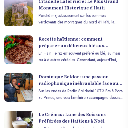
Citadelle Laferrière : Le Plus Grand
Monument Historique d’Haïti
Perché majestueusement sur les sommets
verdoyants des montagnes du nord d’Haïti, la
Citadelle Laferrière se dresse comme un symbole
impérissable de la résilience et de la grandeur de
Recette haïtienne : comment
la nation haïtienne. Ce monument historique
préparer un délicieux blé aux
impressionnant est bien plus qu’une simple structure
haricots rouges
En Haïti, le riz est souvent préféré au blé, au maïs
de pierre ; il incarne l’esprit de liberté et de fierté
ou à d’autres céréales. Cependant, aujourd’hui,
qui anime le peuple haïtien.
nous allons faire une exception pour savourer un
délicieux plat de blé aux haricots rouges. Pour
Dominique Beldor : une passion
commencer, faites bouillir les pois rouges. Pendant
radiophonique inébranlable face aux
ce temps, faites chauffer l’huile dans une grande
défis
Sur les ondes de Radio Solidarité 107.3 FM à Port-
casserole à feu moyen. Ajoutez l’oignon et l’ail, en
au-Prince, une voix familière accompagne depuis
les faisant revenir jusqu’à ce qu’ils soient dorés.
des années les auditeurs : celle de Dominique
Ensuite, incorporez la pâte de tomate et faites-la
Beldor, animateur passionné et directeur de la
cuire pendant quelques minutes, en remuant
Le Crémas : L’une des Boissons
programmation. À travers son émission musicale
constamment. Ensuite, ajoutez les pois rouges
Préférées des Haïtiens à Noël
Dominik Show, diffusée en semaine puis désormais
égouttés, le bouillon de poulet ou de légumes, le