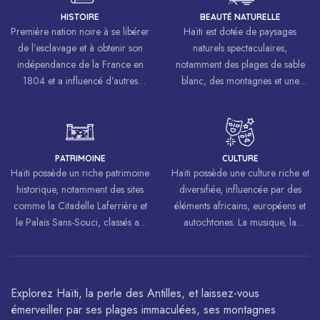
HISTOIRE
BEAUTÉ NATURELLE
Première nation noire à se libérer
Haïti est dotée de paysages
de l’esclavage et à obtenir son
naturels spectaculaires,
indépendance de la France en
notamment des plages de sable
1804 et a influencé d’autres
blanc, des montagnes et une
mouvements de libération à
biodiversité riche.
travers le monde, inspirant des
luttes pour la liberté et l’égalité.
PATRIMOINE
CULTURE
Haïti possède un riche patrimoine
Haïti possède une culture riche et
historique, notamment des sites
diversifiée, influencée par des
comme la Citadelle Laferrière et
éléments africains, européens et
le Palais Sans-Souci, classés au
autochtones. La musique, la
patrimoine mondial de
danse, l’art et la cuisine haïtiens
l’UNESCO.
sont célébrés à travers le monde.
Explorez Haïti, la perle des Antilles, et laissez-vous
émerveiller par ses plages immaculées, ses montagnes