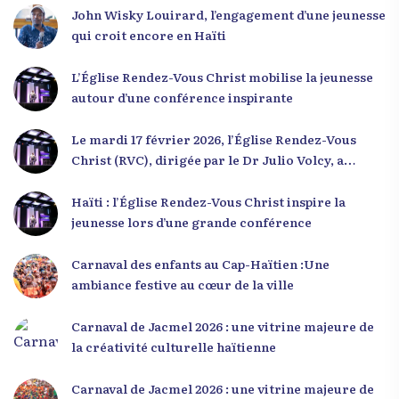
John Wisky Louirard, l’engagement d’une jeunesse
qui croit encore en Haïti
L’Église Rendez-Vous Christ mobilise la jeunesse
autour d’une conférence inspirante
Le mardi 17 février 2026, l’Église Rendez-Vous
Christ (RVC), dirigée par le Dr Julio Volcy, a
rassemblé plusieurs centaines de jeunes haïtiens
dans ses locaux à Delmas 75 pour une conférence
Haïti : l’Église Rendez-Vous Christ inspire la
placée sous le thème « Menm Ou Menm Tou ».
jeunesse lors d’une grande conférence
L’événement a offert aux participants une
occasion unique de se rencontrer, d’échanger et
Carnaval des enfants au Cap-Haïtien :Une
d’écouter des interventions motivantes centrées
ambiance festive au cœur de la ville
sur le développement personnel et l’engagement
citoyen. Des messages forts pour la jeunesse Lors
Carnaval de Jacmel 2026 : une vitrine majeure de
de sa première intervention, intitulée « Jenès la
la créativité culturelle haïtienne
ou kapab », le Dr Julio Volcy a exhorté les jeunes à
croire en leur potentiel et à rejeter toute forme
Carnaval de Jacmel 2026 : une vitrine majeure de