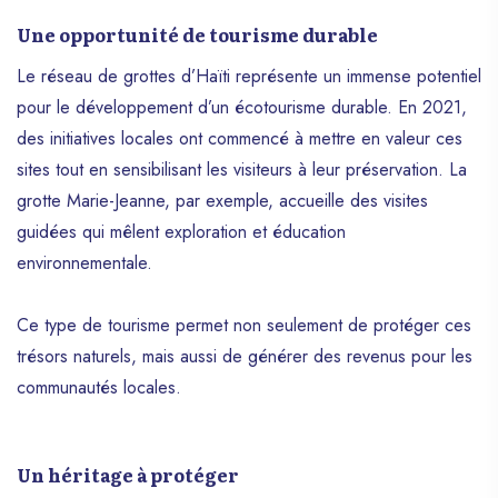
expressions culturelles uniques, le Noël
Une opportunité de tourisme durable
haïtien est une période magique qui reflète
l’âme généreuse et festive du peuple
Le réseau de grottes d’Haïti représente un immense potentiel
haïtien. Cet article vous emmène au cœur
pour le développement d’un écotourisme durable. En 2021,
des traditions de Noël en Haïti.
des initiatives locales ont commencé à mettre en valeur ces
sites tout en sensibilisant les visiteurs à leur préservation. La
grotte Marie-Jeanne, par exemple, accueille des visites
guidées qui mêlent exploration et éducation
environnementale.
Ce type de tourisme permet non seulement de protéger ces
trésors naturels, mais aussi de générer des revenus pour les
communautés locales.
Un héritage à protéger