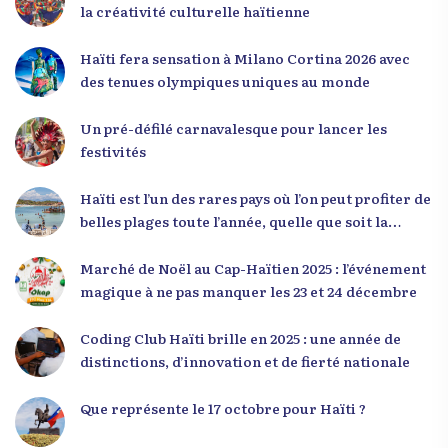
de fatalisme. Il a particulièrement insisté sur
la créativité culturelle haïtienne
l’importance de changer de mentalité : « Nous ne
pouvons pas résoudre un problème avec la
Haïti fera sensation à Milano Cortina 2026 avec
mentalité qui l’a créé. » Il a encouragé la jeunesse
des tenues olympiques uniques au monde
à adopter une nouvelle manière de penser, fondée
sur la discipline, l’excellence et la responsabilité.
Un pré-défilé carnavalesque pour lancer les
Le révérend a également rappelé que la jeunesse
festivités
haïtienne représente près de 70 % de la population
du pays, et qu’un engagement structuré de
Haïti est l’un des rares pays où l’on peut profiter de
seulement 4 % d’entre eux pourrait modifier
belles plages toute l’année, quelle que soit la
significativement la trajectoire nationale. Sa
saison
seconde intervention, « Jenès la ak responsablite l
Marché de Noël au Cap-Haïtien 2025 : l’événement
», a souligné le lien indissociable entre potentiel et
magique à ne pas manquer les 23 et 24 décembre
responsabilité. Le Dr Volcy a invité les jeunes à
devenir des acteurs de transformation dans leurs
Coding Club Haïti brille en 2025 : une année de
communautés, à investir dans leur formation et à
distinctions, d’innovation et de fierté nationale
développer un leadership intègre. Appel à un
engagement fort et à la spiritualité
Que représente le 17 octobre pour Haïti ?