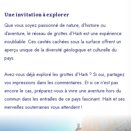
tempérés. Plutôt que les quatre saisons
traditionnelles (printemps, été, automne,
Une invitation à explorer
hiver), le pays connaît principalement une
alternance entre la saison sèche et la
Que vous soyez passionné de nature, d’histoire ou
saison des pluies. Cependant, il existe des
d’aventure, le réseau de grottes d’Haïti est une expérience
variations climatiques qui s’associent aux
inoubliable. Ces cavités cachées sous la surface offrent un
périodes de l’année et influencent la vie
des Haïtiens. Cet article vous explique
aperçu unique de la diversité géologique et culturelle du
comment ces saisons se manifestent en
pays.
Haïti.
Avez-vous déjà exploré les grottes d’Haïti ? Si oui, partagez
vos impressions dans les commentaires. Et si ce n’est pas
encore le cas, préparez-vous à vivre une aventure hors du
commun dans les entrailles de ce pays fascinant. Haïti et ses
merveilles souterraines vous attendent !