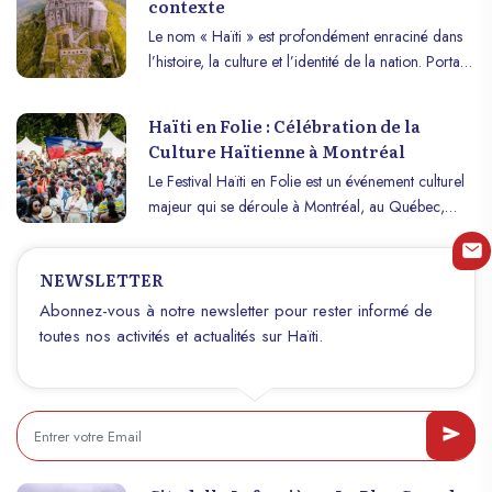
contexte
Le nom « Haïti » est profondément enraciné dans
l’histoire, la culture et l’identité de la nation. Portant
en lui l’héritage des premiers habitants et le poids
des luttes pour la liberté, ce mot symbolise bien plus
Haïti en Folie : Célébration de la
qu’un simple territoire. Découvrons ensemble
Culture Haïtienne à Montréal
l’histoire et le contexte qui entourent cette
Le Festival Haïti en Folie est un événement culturel
appellation unique.
majeur qui se déroule à Montréal, au Québec,
célébrant la richesse et la diversité de la culture
haïtienne. En 2024, cet événement incontournable
NEWSLETTER
aura lieu du 24 au 28 juillet.
Abonnez-vous à notre newsletter pour rester informé de
toutes nos activités et actualités sur Haïti.