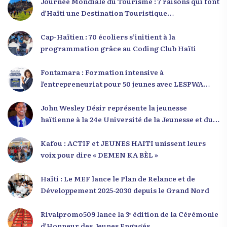
Journée Mondiale du Tourisme : 7 raisons qui font
d’Haïti une Destination Touristique
Exceptionnelle
Cap-Haïtien : 70 écoliers s’initient à la
programmation grâce au Coding Club Haïti
Fontamara : Formation intensive à
l’entrepreneuriat pour 50 jeunes avec LESPWA
POU DEMEN
John Wesley Désir représente la jeunesse
haïtienne à la 24e Université de la Jeunesse et du
Développement 2025
Kafou : ACTIF et JEUNES HAITI unissent leurs
voix pour dire « DEMEN KA BÈL »
Haïti : Le MEF lance le Plan de Relance et de
Développement 2025-2030 depuis le Grand Nord
Rivalpromo509 lance la 3ᵉ édition de la Cérémonie
d’Honneur des Jeunes Engagés