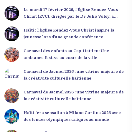
Le mardi 17 février 2026, l’Église Rendez-Vous
Christ (RVC), dirigée par le Dr Julio Volcy, a
rassemblé plusieurs centaines de jeunes haïtiens
dans ses locaux à Delmas 75 pour une conférence
Haïti : l’Église Rendez-Vous Christ inspire la
placée sous le thème « Menm Ou Menm Tou ».
jeunesse lors d’une grande conférence
L’événement a offert aux participants une
occasion unique de se rencontrer, d’échanger et
Carnaval des enfants au Cap-Haïtien :Une
d’écouter des interventions motivantes centrées
ambiance festive au cœur de la ville
sur le développement personnel et l’engagement
citoyen. Des messages forts pour la jeunesse Lors
Carnaval de Jacmel 2026 : une vitrine majeure de
de sa première intervention, intitulée « Jenès la
la créativité culturelle haïtienne
ou kapab », le Dr Julio Volcy a exhorté les jeunes à
croire en leur potentiel et à rejeter toute forme
Carnaval de Jacmel 2026 : une vitrine majeure de
de fatalisme. Il a particulièrement insisté sur
la créativité culturelle haïtienne
l’importance de changer de mentalité : « Nous ne
pouvons pas résoudre un problème avec la
Haïti fera sensation à Milano Cortina 2026 avec
mentalité qui l’a créé. » Il a encouragé la jeunesse
des tenues olympiques uniques au monde
à adopter une nouvelle manière de penser, fondée
sur la discipline, l’excellence et la responsabilité.