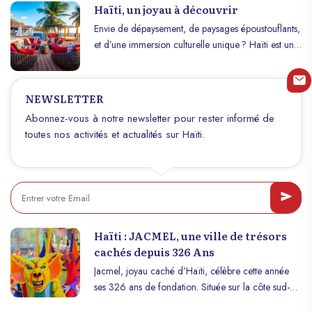
mélange unique d’influences africaines, françaises,
Haïti, un joyau à découvrir
espagnoles et indigènes, façonnées par une histoire
Envie de dépaysement, de paysages époustouflants,
tumultueuse et une résilience remarquable.
et d’une immersion culturelle unique ? Haïti est une
Explorons ensemble les facettes variées de cette
destination méconnue qui regorge de trésors à
culture vibrante et profonde.
découvrir. De ses plages paradisiaques aux
montagnes verdoyantes, en passant par son histoire
NEWSLETTER
captivante et sa gastronomie riche en saveurs, Haïti
Abonnez-vous à notre newsletter pour rester informé de
séduit les aventuriers comme les passionnés de
toutes nos activités et actualités sur Haïti.
culture. Dans cet article, plongez dans les
merveilles de cette île des Caraïbes et découvrez
pourquoi Haïti est un joyau à explorer absolument.
Haïti : JACMEL, une ville de trésors
cachés depuis 326 Ans
Jacmel, joyau caché d’Haïti, célèbre cette année
ses 326 ans de fondation. Située sur la côte sud-est
du pays, cette ville pittoresque, connue pour ses