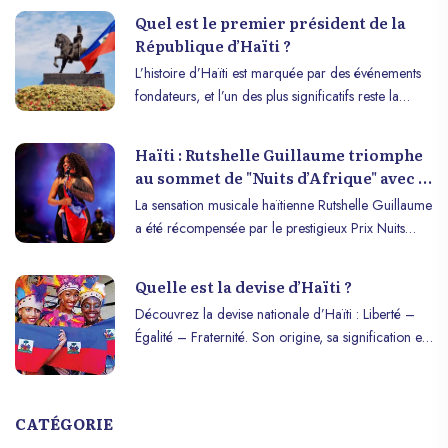
paysages enchanteurs et son riche patrimoine
Quel est le premier président de la
culturel, est une source inépuisable de beauté et de
République d’Haïti ?
créativité.
L’histoire d’Haïti est marquée par des événements
fondateurs, et l’un des plus significatifs reste la
naissance de la république d’Haïti en 1804. Le
premier président de la République d’Haïti, un
Haïti : Rutshelle Guillaume triomphe
personnage clé dans cette histoire, a joué un rôle
au sommet de "Nuits d’Afrique" avec le
crucial dans la création de l’État haïtien moderne.
prix de la Francophonie
La sensation musicale haïtienne Rutshelle Guillaume
Cet article vous invite à découvrir l’homme qui a
a été récompensée par le prestigieux Prix Nuits
marqué ce tournant majeur dans l’histoire d’Haïti :
d’Afrique pour la Francophonie. Cette distinction lui
Jean-Jacques Dessalines.
a été remise ce lundi, au lendemain de sa
Quelle est la devise d’Haïti ?
performance électrisante qui a clôturé le festival,
Découvrez la devise nationale d’Haïti : Liberté –
attirant des centaines de spectateurs impatients de
Égalité – Fraternité. Son origine, sa signification et
voir la performance de celle que l’on surnomme la
son importance dans l’histoire et l’identité haïtienne.
"Reine du Kompa".
CATÉGORIE