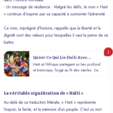
- Un message de résilience : Malgré les défis, le nom « Haïti
» continue d’inspirer par sa capacité à surmonter l’adversité.
Ce nom, imprégné d’histoire, rappelle que la liberté et la
dignité sont des valeurs pour lesquelles il vaut la peine de se
battre.
Qu’est-Ce Qui Lie Haïti Avec
L’Afrique ? Un Pont Culturel Et
Haïti et l’Afrique partagent un lien profond
Historique Indestructible
et historique, forgé au fil des siècles. Ce
lien va au-delà de la simple histoire
coloniale, il est nourri par des racines
culturelles, des affinités ethniques, et un
La véritable signification de « Haïti »
héritage commun issu de la lutte pour la
liberté. À travers l’histoire, la diaspora
Au-delà de sa traduction littérale, « Haïti » représente
africaine et l’impact de l’esclavage, Haïti
l’espoir, la fierté, et la mémoire d’un peuple. C’est un mot
est devenu un symbole de la résilience et