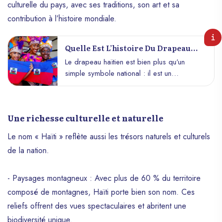
culturelle du pays, avec ses traditions, son art et sa
contribution à l’histoire mondiale.
Quelle Est L’histoire Du Drapeau
Haïtien ?
Le drapeau haïtien est bien plus qu’un
simple symbole national : il est un
témoignage vivant de la lutte pour
l’indépendance et l’identité d’Haïti. Né en
pleine révolution contre la colonisation
Une richesse culturelle et naturelle
française, il porte en lui les valeurs de
liberté, de courage et d’unité qui
Le nom « Haïti » reflète aussi les trésors naturels et culturels
caractérisent la nation haïtienne. Plongeons
de la nation.
dans l’histoire fascinante de ce drapeau
emblématique.
- Paysages montagneux : Avec plus de 60 % du territoire
composé de montagnes, Haïti porte bien son nom. Ces
reliefs offrent des vues spectaculaires et abritent une
biodiversité unique.