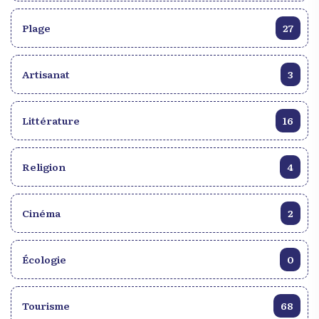
Plage
27
Artisanat
3
Littérature
16
Religion
4
Cinéma
2
Écologie
0
Tourisme
68