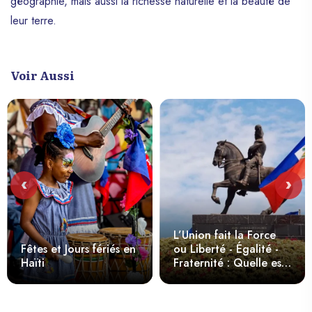
géographie, mais aussi la richesse naturelle et la beauté de
leur terre.
Voir Aussi
‹
›
L’Union fait la Force
Fêtes et Jours fériés en
ou Liberté - Égalité -
Haïti
Fraternité : Quelle est
la véritable devise
nationale d’Haïti ?