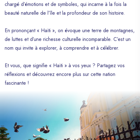
chargé d’émotions et de symboles, qui incarne à la fois la
de la fierté noire, en particulier pour de
nombreuses communautés africaines et
beauté naturelle de l’île et la profondeur de son histoire.
afro-descendantes à travers le monde.
Mais qu’est-ce qui lie réellement Haïti avec
En prononçant « Haïti », on évoque une terre de montagnes,
l’Afrique ? Plongeons dans cette relation
de luttes et d’une richesse culturelle incomparable. C’est un
exceptionnelle et pleine de significations.
nom qui invite à explorer, à comprendre et à célébrer.
Et vous, que signifie « Haïti » à vos yeux ? Partagez vos
réflexions et découvrez encore plus sur cette nation
fascinante !