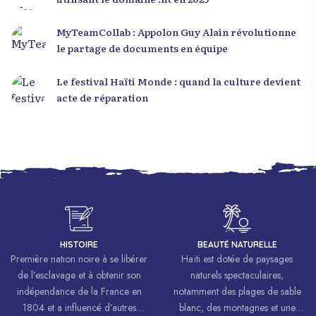
MyTeamCollab : Appolon Guy Alain révolutionne
le partage de documents en équipe
Le festival Haïti Monde : quand la culture devient
acte de réparation
HISTOIRE
BEAUTÉ NATURELLE
Première nation noire à se libérer
Haïti est dotée de paysages
de l’esclavage et à obtenir son
naturels spectaculaires,
indépendance de la France en
notamment des plages de sable
1804 et a influencé d’autres
blanc, des montagnes et une