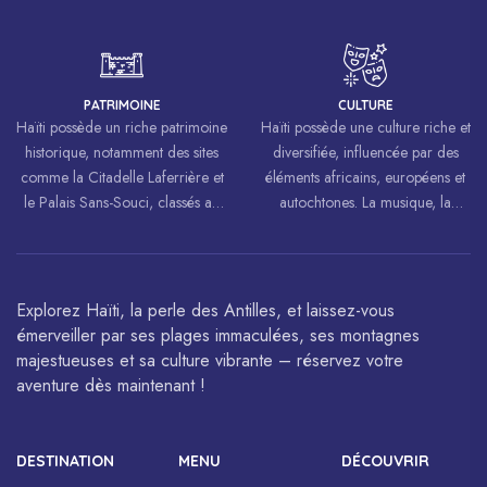
mouvements de libération à
biodiversité riche.
travers le monde, inspirant des
luttes pour la liberté et l’égalité.
PATRIMOINE
CULTURE
Haïti possède un riche patrimoine
Haïti possède une culture riche et
historique, notamment des sites
diversifiée, influencée par des
comme la Citadelle Laferrière et
éléments africains, européens et
le Palais Sans-Souci, classés au
autochtones. La musique, la
patrimoine mondial de
danse, l’art et la cuisine haïtiens
l’UNESCO.
sont célébrés à travers le monde.
Explorez Haïti, la perle des Antilles, et laissez-vous
émerveiller par ses plages immaculées, ses montagnes
majestueuses et sa culture vibrante – réservez votre
aventure dès maintenant !
DESTINATION
MENU
DÉCOUVRIR