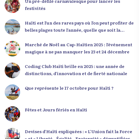
Un pré-défilé carnavalesque pour lancer les
Le révérend a également rappelé que la jeunesse
festivités
haïtienne représente près de 70 % de la population
du pays, et qu’un engagement structuré de
Haïti est l’un des rares pays où l’on peut profiter de
seulement 4 % d’entre eux pourrait modifier
belles plages toute l’année, quelle que soit la
significativement la trajectoire nationale. Sa
saison
seconde intervention, « Jenès la ak responsablite l
Marché de Noël au Cap-Haïtien 2025 : l’événement
», a souligné le lien indissociable entre potentiel et
magique à ne pas manquer les 23 et 24 décembre
responsabilité. Le Dr Volcy a invité les jeunes à
devenir des acteurs de transformation dans leurs
Coding Club Haïti brille en 2025 : une année de
communautés, à investir dans leur formation et à
distinctions, d’innovation et de fierté nationale
développer un leadership intègre. Appel à un
engagement fort et à la spiritualité
Que représente le 17 octobre pour Haïti ?
Fêtes et Jours fériés en Haïti
Devises d’Haïti expliquées : « L’Union fait la Force
» et « Liberté - Égalité - Fraternité » démystifiées