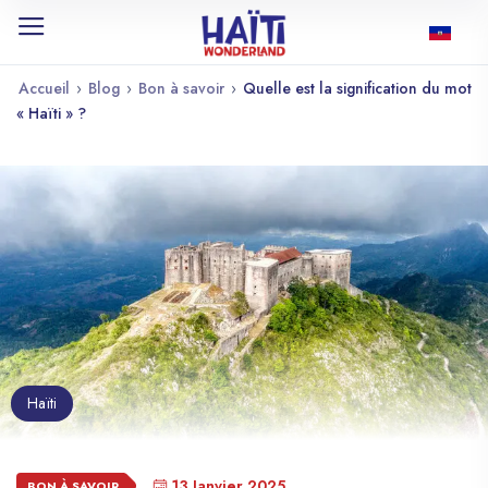
Accueil
›
Blog
›
Bon à savoir
›
Quelle est la signification du mot
« Haïti » ?
Haïti
13 Janvier 2025
BON À SAVOIR