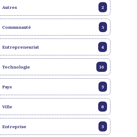
Autres
2
Communauté
5
Entrepreneuriat
4
Technologie
16
Pays
3
Ville
8
Entreprise
3