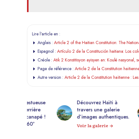
Lire l'article en :
Anglais :
Article 2 of the Haitian Constitution: The Nation
Espagnol :
Artículo 2 de la Constitución haitiana: Los co
Créole :
Atik 2 Konstitisyon ayisyen an: Koulè nasyonal, s
Page de référence :
Article 2 de la Constitution haïtienn
Autre version :
Article 2 de la Constitution haïtienne : Le
estueuse
Découvrez Haïti à
10 0
rière
travers une galerie
droit
anapé !
d’images authentiques.
Expl
60°
Voir la galerie
d’im