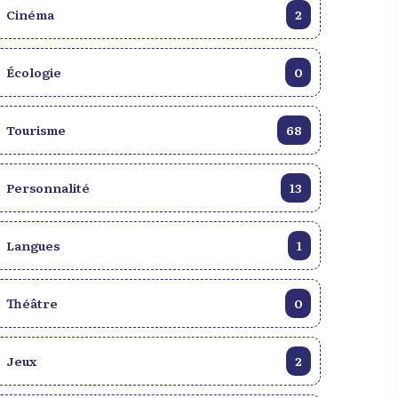
Cinéma
2
Écologie
0
Tourisme
68
Personnalité
13
Langues
1
Théâtre
0
Jeux
2