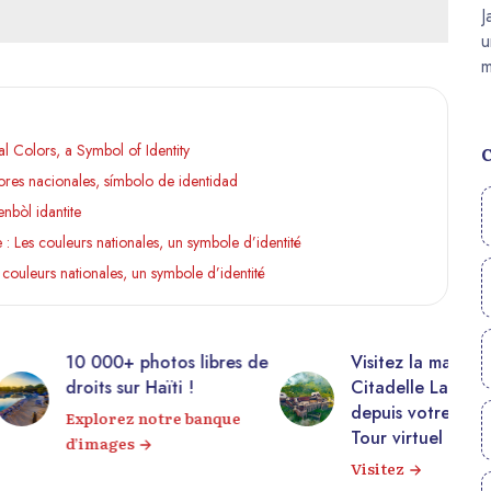
al Colors, a Symbol of Identity
lores nacionales, símbolo de identidad
enbòl idantite
e : Les couleurs nationales, un symbole d’identité
s couleurs nationales, un symbole d’identité
00+ photos libres de
Visitez la majestueuse
s sur Haïti !
Citadelle Laferrière
depuis votre canapé !
orez notre banque
Tour virtuel 360°
ages
Visitez