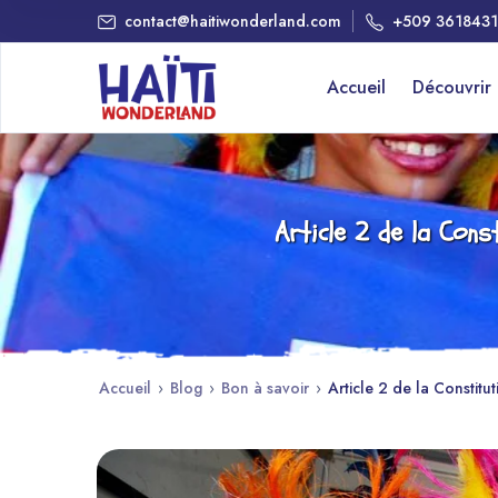
contact@haitiwonderland.com
+509 361843
Accueil
Découvrir
Article 2 de la Cons
Accueil
›
Blog
›
Bon à savoir
›
Article 2 de la Constitu