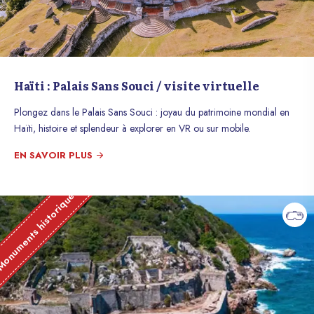
Haïti : Palais Sans Souci / visite virtuelle
Plongez dans le Palais Sans Souci : joyau du patrimoine mondial en
Haïti, histoire et splendeur à explorer en VR ou sur mobile.
EN SAVOIR PLUS
onuments historique