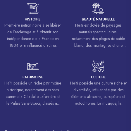
HISTOIRE
BEAUTÉ NATURELLE
Première nation noire à se libérer
Haïti est dotée de paysages
de l’esclavage et à obtenir son
naturels spectaculaires,
indépendance de la France en
notamment des plages de sable
1804 et a influencé d’autres
blanc, des montagnes et une
mouvements de libération à
biodiversité riche.
travers le monde, inspirant des
luttes pour la liberté et l’égalité.
PATRIMOINE
CULTURE
Haïti possède un riche patrimoine
Haïti possède une culture riche et
historique, notamment des sites
diversifiée, influencée par des
comme la Citadelle Laferrière et
éléments africains, européens et
le Palais Sans-Souci, classés au
autochtones. La musique, la
patrimoine mondial de
danse, l’art et la cuisine haïtiens
l’UNESCO.
sont célébrés à travers le monde.