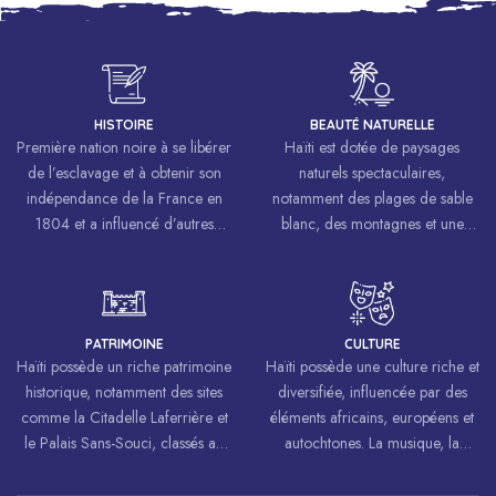
HISTOIRE
BEAUTÉ NATURELLE
Première nation noire à se libérer
Haïti est dotée de paysages
de l’esclavage et à obtenir son
naturels spectaculaires,
indépendance de la France en
notamment des plages de sable
1804 et a influencé d’autres
blanc, des montagnes et une
mouvements de libération à
biodiversité riche.
travers le monde, inspirant des
luttes pour la liberté et l’égalité.
PATRIMOINE
CULTURE
Haïti possède un riche patrimoine
Haïti possède une culture riche et
historique, notamment des sites
diversifiée, influencée par des
comme la Citadelle Laferrière et
éléments africains, européens et
le Palais Sans-Souci, classés au
autochtones. La musique, la
patrimoine mondial de
danse, l’art et la cuisine haïtiens
l’UNESCO.
sont célébrés à travers le monde.