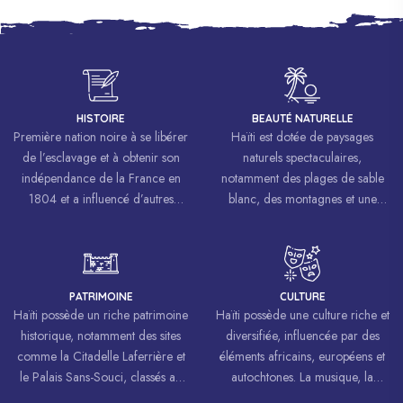
HISTOIRE
BEAUTÉ NATURELLE
Première nation noire à se libérer
Haïti est dotée de paysages
de l’esclavage et à obtenir son
naturels spectaculaires,
indépendance de la France en
notamment des plages de sable
1804 et a influencé d’autres
blanc, des montagnes et une
mouvements de libération à
biodiversité riche.
travers le monde, inspirant des
luttes pour la liberté et l’égalité.
PATRIMOINE
CULTURE
Haïti possède un riche patrimoine
Haïti possède une culture riche et
historique, notamment des sites
diversifiée, influencée par des
comme la Citadelle Laferrière et
éléments africains, européens et
le Palais Sans-Souci, classés au
autochtones. La musique, la
patrimoine mondial de
danse, l’art et la cuisine haïtiens