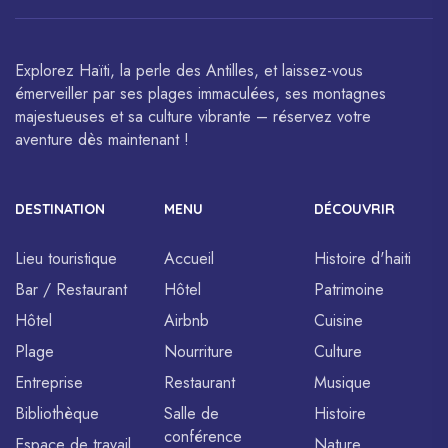
l’UNESCO.
sont célébrés à travers le monde.
Explorez Haïti, la perle des Antilles, et laissez-vous
émerveiller par ses plages immaculées, ses montagnes
majestueuses et sa culture vibrante – réservez votre
aventure dès maintenant !
DESTINATION
MENU
DÉCOUVRIR
Lieu touristique
Accueil
Histoire d'haiti
Bar / Restaurant
Hôtel
Patrimoine
Hôtel
Airbnb
Cuisine
Plage
Nourriture
Culture
Entreprise
Restaurant
Musique
Bibliothèque
Salle de
Histoire
conférence
Espace de travail
Nature