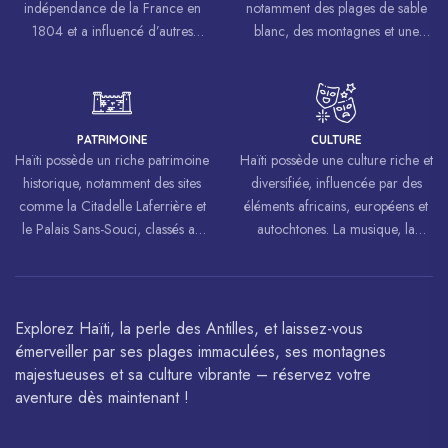
indépendance de la France en
notamment des plages de sable
1804 et a influencé d’autres
blanc, des montagnes et une
mouvements de libération à
biodiversité riche.
travers le monde, inspirant des
luttes pour la liberté et l’égalité.
PATRIMOINE
CULTURE
Haïti possède un riche patrimoine
Haïti possède une culture riche et
historique, notamment des sites
diversifiée, influencée par des
comme la Citadelle Laferrière et
éléments africains, européens et
le Palais Sans-Souci, classés au
autochtones. La musique, la
patrimoine mondial de
danse, l’art et la cuisine haïtiens
l’UNESCO.
sont célébrés à travers le monde.
Explorez Haïti, la perle des Antilles, et laissez-vous
émerveiller par ses plages immaculées, ses montagnes
majestueuses et sa culture vibrante – réservez votre
aventure dès maintenant !