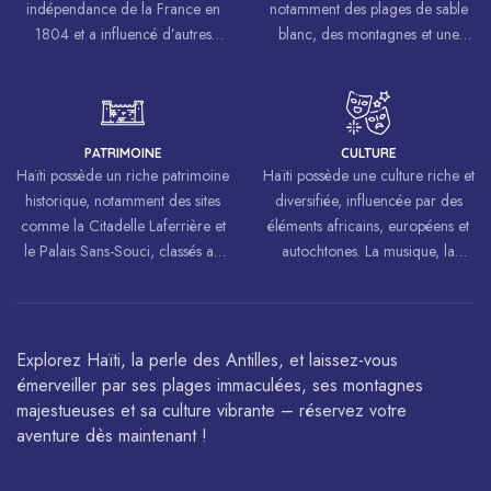
indépendance de la France en
notamment des plages de sable
1804 et a influencé d’autres
blanc, des montagnes et une
mouvements de libération à
biodiversité riche.
travers le monde, inspirant des
luttes pour la liberté et l’égalité.
PATRIMOINE
CULTURE
Haïti possède un riche patrimoine
Haïti possède une culture riche et
historique, notamment des sites
diversifiée, influencée par des
comme la Citadelle Laferrière et
éléments africains, européens et
le Palais Sans-Souci, classés au
autochtones. La musique, la
patrimoine mondial de
danse, l’art et la cuisine haïtiens
l’UNESCO.
sont célébrés à travers le monde.
Explorez Haïti, la perle des Antilles, et laissez-vous
émerveiller par ses plages immaculées, ses montagnes
majestueuses et sa culture vibrante – réservez votre
aventure dès maintenant !